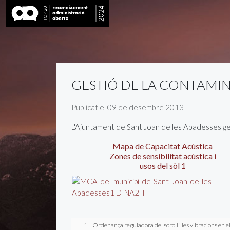
GESTIÓ DE LA CONTAMI
Detalls
Publicat el 09 de desembre 2013
L'Ajuntament de Sant Joan de les Abadesses ges
Mapa de Capacitat Acústica
Zones de sensibilitat acústica i
usos del sòl 1
1
Ordenança reguladora del soroll i les vibracions en 