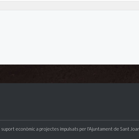
ble
panyia
 suport econòmic a projectes impulsats per l'Ajuntament de Sant Joa