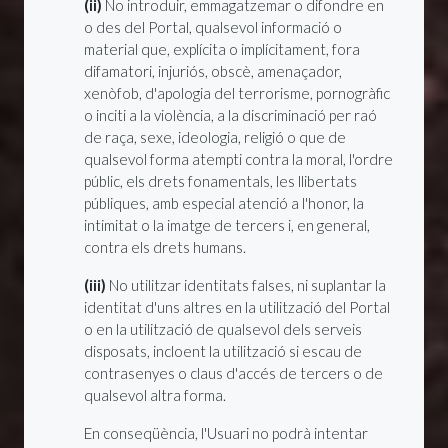
(ii)
No introduir, emmagatzemar o difondre en
o des del Portal, qualsevol informació o
material que, explícita o implícitament, fora
difamatori, injuriós, obscè, amenaçador,
xenòfob, d'apologia del terrorisme, pornogràfic
o inciti a la violència, a la discriminació per raó
de raça, sexe, ideologia, religió o que de
qualsevol forma atempti contra la moral, l'ordre
públic, els drets fonamentals, les llibertats
públiques, amb especial atenció a l'honor, la
intimitat o la imatge de tercers i, en general,
contra els drets humans.
(iii)
No utilitzar identitats falses, ni suplantar la
identitat d'uns altres en la utilització del Portal
o en la utilització de qualsevol dels serveis
disposats, incloent la utilització si escau de
contrasenyes o claus d'accés de tercers o de
qualsevol altra forma.
En conseqüència, l'Usuari no podrà intentar