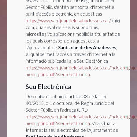
40/2015, d'1 d'octubre, de Règim Jurídic del
Sector Públic, s'entén per portal d'internet el
punt d'accés electrònic, en aquest cas
https://www.santjoandelesabadesses.cat/.
(així
com, qualsevol dels seus subdominis,
microsites i/o aplicacions mòbils) la titularitat de
les quals correspon, en aquest cas, a
l'Ajuntament de
Sant Joan de les Abadesses
,
el qual permet l'accés a través d'internet a la
informació publicada i a la Seu Electrònica
https://www.santjoandelesabadesses.cat/index.php/aj
menu-principal2/seu-electronica.
Seu Electrònica
De conformitat amb l'article 38 de la Llei
40/2015, d'1 d'octubre, de Règim Jurídic del
Sector Públic, en l'adreça (URL)
https://www.santjoandelesabadesses.cat/index.php/aj
menu-principal2/seu-electronica.
s'ha situat a
Internet la seu electrònica de l'Ajuntament de
Sant Joan de les Abadesses
.