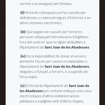
serveis o la navegació pel Sistema.
(ii)
Retards o bloquejos en l'ús causats per
deficiències o sobrecàrregues d'Internet o en
altres sistemes electrònics.
(iii)
Que puguin ser causats per terceres
persones mitjançant intromissions il·legítimes
fora del control i que no siguin atribuïbles a
l'Ajuntament de
Sant Joan de les Abadesses
.
(iv)
De la impossibilitat de donar el servei o
permetre l'accés per causes no imputables a
l'Ajuntament de
Sant Joan de les Abadesses
,
degudes a l'Usuari, a tercers, o a supòsits de
força major.
(v)
El Portal de l'Ajuntament de
Sant Joan de
les Abadesses
pot contenir enllaços a les seus
electròniques d'altres Administracions
públiques o a pàgines web d'altres òrgans,