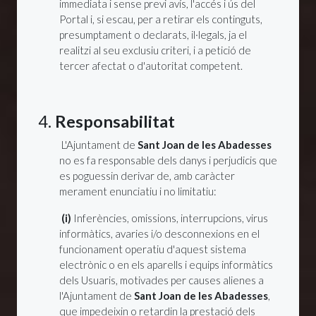
immediata i sense previ avís, l'accés i ús del
Portal i, si escau, per a retirar els continguts,
presumptament o declarats, il·legals, ja el
realitzi al seu exclusiu criteri, i a petició de
tercer afectat o d'autoritat competent.
4.
Responsabilitat
L'Ajuntament de
Sant Joan de les Abadesses
no es fa responsable dels danys i perjudicis que
es poguessin derivar de, amb caràcter
merament enunciatiu i no limitatiu:
(i)
Inferències, omissions, interrupcions, virus
informàtics, avaries i/o desconnexions en el
funcionament operatiu d'aquest sistema
electrònic o en els aparells i equips informàtics
dels Usuaris, motivades per causes alienes a
l'Ajuntament de
Sant Joan de les Abadesses
,
que impedeixin o retardin la prestació dels