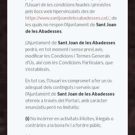
l'Usuari de les condicions fixades i previstes
pels llocs web hipervinculats des de
https://www.santjoandelesabadesses.cat/.
, de
les quals no respon l'Ajuntament de
Sant Joan
de les Abadesses
.
L'Ajuntament de
Sant Joan de les Abadesses
podrà, en tot moment i sense previ avís,
modificar les Condicions i Termes Generals
d'Ús, així com les Condicions Particulars, que
s'establissin.
En tot cas, l'Usuari es compromet a fer un ús
adequat dels continguts i serveis que
l'Ajuntament de
Sant Joan de les Abadesses
ofereix a través del Portal i, amb caràcter
enunciatiu però no limitatiu:
(i)
No incórrer en activitats il·lícites, il·legals o
contràries a la bona fe i a l'ordre públic.