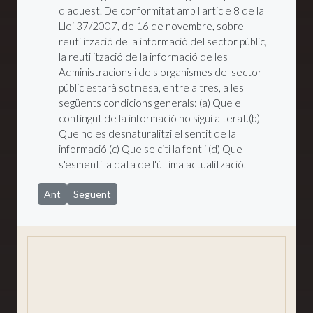
d'aquest. De conformitat amb l'article 8 de la
Llei 37/2007, de 16 de novembre, sobre
reutilització de la informació del sector públic,
la reutilització de la informació de les
Administracions i dels organismes del sector
públic estarà sotmesa, entre altres, a les
següents condicions generals: (a) Que el
contingut de la informació no sigui alterat.(b)
Que no es desnaturalitzi el sentit de la
informació (c) Que se citi la font i (d) Que
s'esmenti la data de l'última actualització.
Article anterior: Política de privacitat
Article següent: Política de galetes
Ant
Següent
Salutació