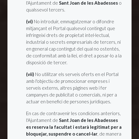
l'Ajuntament de
Sant Joan de les Abadesses
o
qualssevol tercers.
(vi)
No introduir, emmagatzemar o difondre
mitjançant el Portal qualsevol contingut que
infringeixi drets de propietat intel·lectual,
industrial o secrets empresarials de tercers, ni
en general cap contingut del qual no ostentés,
de conformitat amb la llei, el dret a posar-lo a la
disposició de tercer.
(vii)
No utilitzar els serveis oferts en el Portal
amb l'objectiu de promocionar empreses i
serveis externs, altres pàgines web i fer
campanyes de publicitat o comercials, ni per a
actuar en benefici de persones jurídiques.
En cas de contravenir les condicions anteriors,
l'Ajuntament de
Sant Joan de les Abadesses
es reserva la facultat i estarà legitimat per a
bloquejar, suspendre o cancel·lar
, de manera