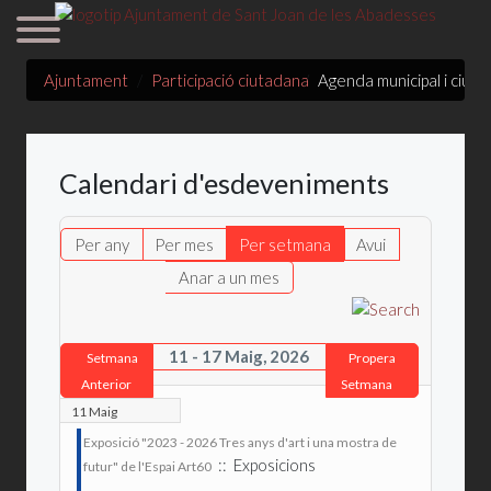
Ajuntament
Participació ciutadana
Agenda municipal i ciut
Calendari d'esdeveniments
Per any
Per mes
Per setmana
Avui
Anar a un mes
11 - 17 Maig, 2026
Setmana
Propera
Anterior
Setmana
11 Maig
Exposició "2023 - 2026 Tres anys d'art i una mostra de
:: Exposicions
futur" de l'Espai Art60