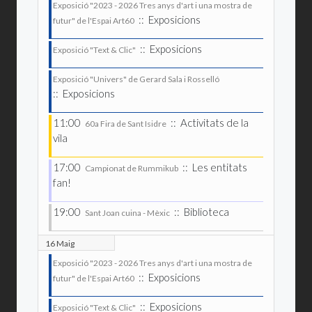
Exposició "2023 - 2026 Tres anys d'art i una mostra de
:: Exposicions
futur" de l'Espai Art60
:: Exposicions
Exposició "Text & Clic"
Exposició "Univers" de Gerard Sala i Rosselló
:: Exposicions
11:00
:: Activitats de la
60a Fira de Sant Isidre
vila
17:00
:: Les entitats
Campionat de Rummikub
fan!
19:00
:: Biblioteca
Sant Joan cuina - Mèxic
16 Maig
Exposició "2023 - 2026 Tres anys d'art i una mostra de
:: Exposicions
futur" de l'Espai Art60
:: Exposicions
Exposició "Text & Clic"