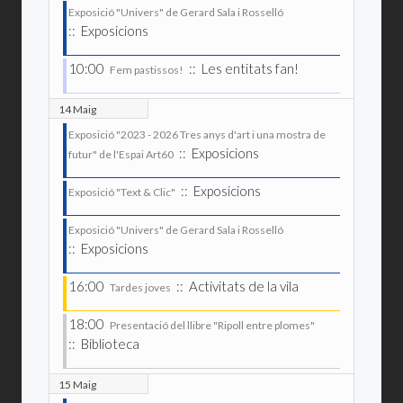
Exposició "Univers" de Gerard Sala i Rosselló
:: Exposicions
10:00
:: Les entitats fan!
Fem pastissos!
14 Maig
Exposició "2023 - 2026 Tres anys d'art i una mostra de
:: Exposicions
futur" de l'Espai Art60
:: Exposicions
Exposició "Text & Clic"
Exposició "Univers" de Gerard Sala i Rosselló
:: Exposicions
16:00
:: Activitats de la vila
Tardes joves
18:00
Presentació del llibre "Ripoll entre plomes"
:: Biblioteca
15 Maig