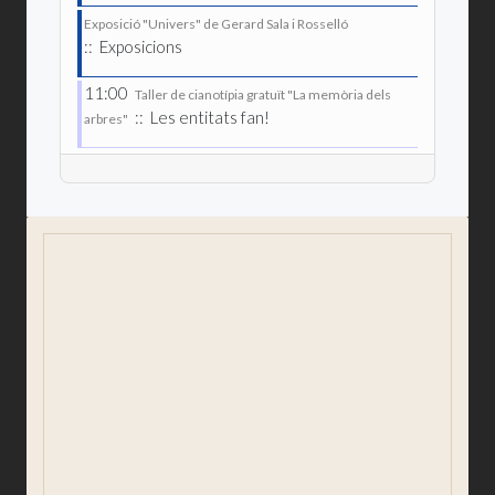
Exposició "Univers" de Gerard Sala i Rosselló
:: Exposicions
11:00
Taller de cianotípia gratuït "La memòria dels
:: Les entitats fan!
arbres"
Salutació
Consistori
Comunicació i premsa
Participació ciutadana
Igualtat i Gènere