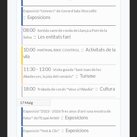
Exposició "Univers" de Gerard Sala i Rosselló
:: Exposicions
08:00
Sortida camí de ronda de Llançà a Port de la
:: Les entitats fan!
Selva
10:00
:: Activitats de la
MATINAL BIKE CONTROL
vila
11:30 - 13:00
Visita guiada "Sant Joan de les
:: Turisme
Abadesses, la joia del romànic"
18:00
:: Cultura
Trobada de corals "Veus a l'Abadia"
17 Maig
Exposició "2023 - 2026 Tres anys d'art i una mostra de
:: Exposicions
futur" de l'Espai Art60
:: Exposicions
Exposició "Text & Clic"