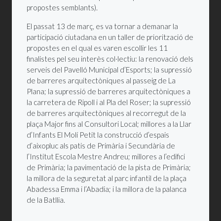
propostes semblants).
El passat 13 de març, es va tornar a demanar la
participació ciutadana en un taller de priorització de
propostes en el qual es varen escollir les 11
finalistes pel seu interès col·lectiu: la renovació dels
serveis del Pavelló Municipal d’Esports; la supressió
de barreres arquitectòniques al passeig de La
Plana; la supressió de barreres arquitectòniques a
la carretera de Ripoll i al Pla del Roser; la supressió
de barreres arquitectòniques al recorregut de la
plaça Major fins al Consultori Local; millores a la Llar
d’Infants El Molí Petit la construcció d’espais
d’aixopluc als patis de Primària i Secundària de
l’Institut Escola Mestre Andreu; millores a l’edifici
de Primària; la pavimentació de la pista de Primària;
la millora de la seguretat al parc infantil de la plaça
Abadessa Emma i l’Abadia; i la millora de la palanca
de la Batllia.