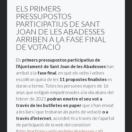
ELS PRIMERS
PRESSUPOSTOS
PARTICIPATIUS DE SANT
JOAN DE LES ABADESSES
ARRIBEN A LA FASE FINAL
DE VOTACIÓ
Els
primers pressupostos participatius de
l’Ajuntament de Sant Joan de les Abadesses
han
arribat a la
fase final
, en què els veïns i veïnes
escolliran quina de les
11 propostes finalistes
es
duran a terme. Totes les persones majors de 16
anys que estiguin empadronades a la vila abans del
febrer de 2021
podran emetre el seu vot a
través de les butlletes en paper
que s’han enviat
a les llars i que trobaran als punts de votació
o a
través d’internet
, accedint-hi a través de l’apartat
de participació de la web del consistori
(
http://participa.santjoandelesabadesses.cat
).