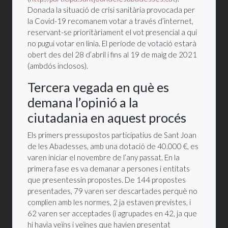
Donada la situació de crisi sanitària provocada per
la Covid-19 recomanem votar a través d’internet,
reservant-se prioritàriament el vot presencial a qui
no pugui votar en línia. El període de votació estarà
obert des del 28 d’abril i fins al 19 de maig de 2021
(ambdós inclosos).
Tercera vegada en què es
demana l’opinió a la
ciutadania en aquest procés
Els primers pressupostos participatius de Sant Joan
de les Abadesses, amb una dotació de 40.000 €, es
varen iniciar el novembre de l’any passat. En la
primera fase es va demanar a persones i entitats
que presentessin propostes. De 144 propostes
presentades, 79 varen ser descartades perquè no
complien amb les normes, 2 ja estaven previstes, i
62 varen ser acceptades (i agrupades en 42, ja que
hi havia veïns i veïnes que havien presentat