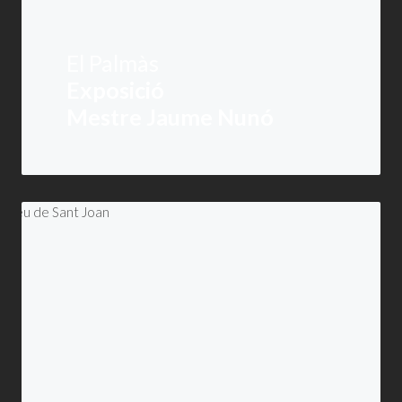
El Palmàs
Exposició
Mestre Jaume Nunó