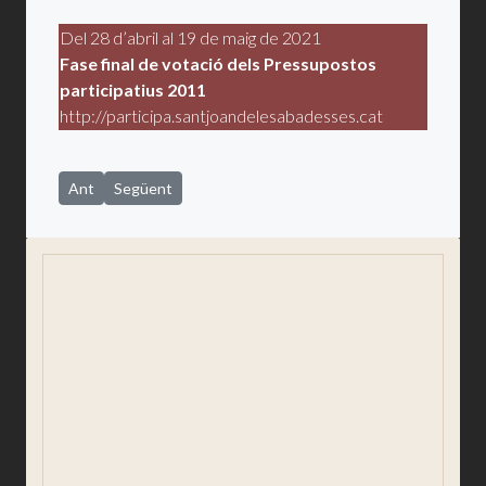
Del 28 d’abril al 19 de maig de 2021
Fase final de votació dels Pressupostos
participatius 2011
http://participa.santjoandelesabadesses.cat
Article anterior: Inici dels pressupostos participatius 2022/2
Article següent: Les veïnes i els veïns decidiran quines
Ant
Següent
Salutació
Consistori
Comunicació i premsa
Participació ciutadana
Igualtat i Gènere