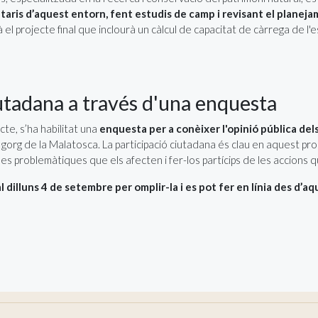
aris d’aquest entorn, fent estudis de camp i revisant el planejam
 el projecte final que inclourà un càlcul de capacitat de càrrega de l'
iutadana a través d'una enquesta
cte, s’ha habilitat una
enquesta per a conèixer l'opinió pública dels
gorg de la Malatosca. La participació ciutadana és clau en aquest procé
es problemàtiques que els afecten i fer-los partícips de les accions qu
 dilluns 4 de setembre per omplir-la i es pot fer en línia des d’aq
pulsa un projecte per estudiar un nou model de cures comunitàries
de les Abadesses - Digues la teva!