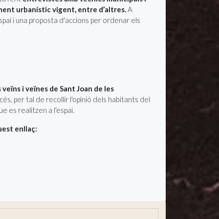
ent urbanístic vigent, entre d’altres.
A
espai i una proposta d'accions per ordenar els
 veïns i veïnes de Sant Joan de les
s, per tal de recollir l'opinió dels habitants del
e es realitzen a l'espai.
uest enllaç: