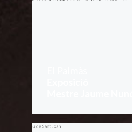
El Palmàs
Exposició
Mestre Jaume Nun