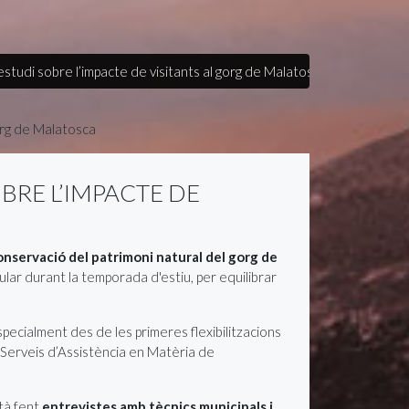
studi sobre l’impacte de visitants al gorg de Malatosca
BRE L’IMPACTE DE
onservació del patrimoni natural del gorg de
cular durant la temporada d'estiu, per equilibrar
pecialment des de les primeres flexibilitzacions
e Serveis d’Assistència en Matèria de
stà fent
entrevistes amb tècnics municipals i