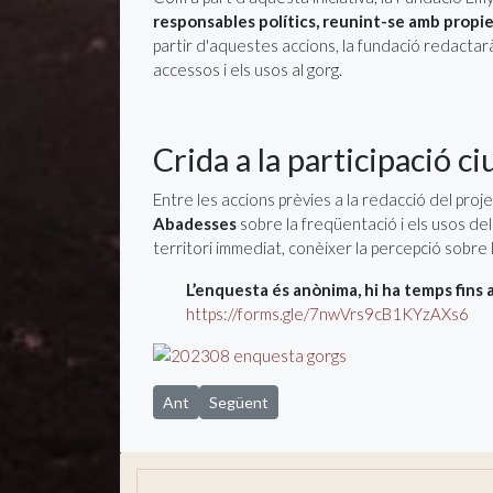
responsables polítics, reunint-se amb propiet
partir d'aquestes accions, la fundació redactarà
accessos i els usos al gorg.
Crida a la participació c
Entre les accions prèvies a la redacció del proje
Abadesses
sobre la freqüentació i els usos del 
territori immediat, conèixer la percepció sobre l
L’enquesta és anònima, hi ha temps fins al
https://forms.gle/7nwVrs9cB1KYzAXs6
Article anterior: Sant Joan de les Abadesses im
Article següent: La mobilitat a Sant Joan 
Ant
Següent