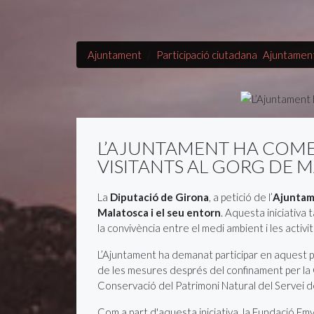
Ajuntament
Participació ciutadana
Ajuntamen
L’AJUNTAMENT HA COMEN
VISITANTS AL GORG DE 
La
Diputació de Girona
, a petició de l’
Ajuntam
Malatosca i el seu entorn
. Aquesta iniciativa 
la convivència entre el medi ambient i les activ
L’Ajuntament ha demanat participar en aquest pr
de les mesures després del confinament per la C
Conservació del Patrimoni Natural del Servei 
Com a part d'aquesta iniciativa, la Fundació Emy