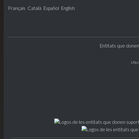
Français
Català
Español
English
Entitats que donen
L'Aju