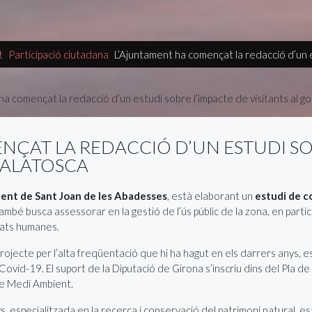
t
Participació ciutadana
L’Ajuntament ha començat la redacció d’un e
ÇAT LA REDACCIÓ D’UN ESTUDI SO
MALATOSCA
ent de Sant Joan de les Abadesses
, està elaborant un
estudi de c
també busca assessorar en la gestió de l’ús públic de la zona, en parti
itats humanes.
ojecte per l’alta freqüentació que hi ha hagut en els darrers anys, es
ovid-19. El suport de la Diputació de Girona s’inscriu dins del Pla d
de Medi Ambient.
s, especialitzada en la recerca i conservació del patrimoni natural, e