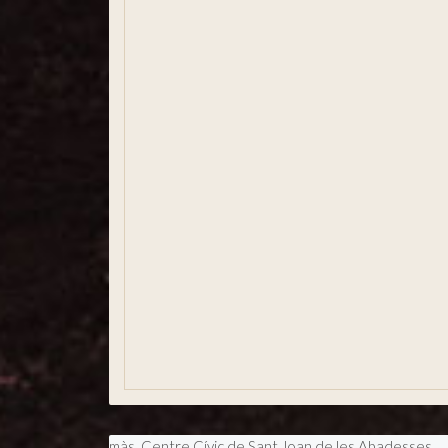
Salutació
Consistori
Comunicació i premsa
Participació ciutadana
Igualtat i Gènere
Xarxes socials
Usuaris registrats
Bústia ètica
Informació estadística
Govern obert i transparència