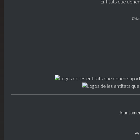
Entitats que donen
L'Aju
Ajuntamen
We