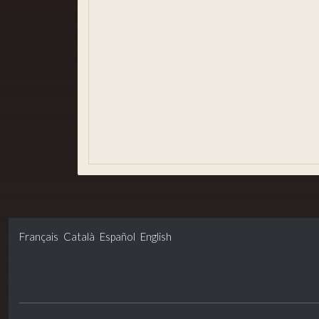
Igualtat i Gènere
Xarxes socials
Usuaris registrats
Bústia ètica
Informació estadística
Govern obert i transparència
Français
Català
Español
English