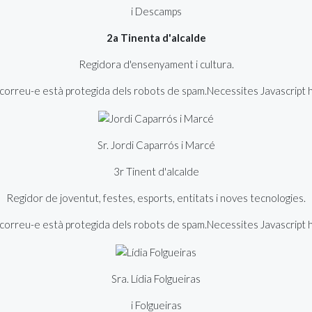
i Descamps
2a Tinenta d'alcalde
Regidora d'ensenyament i cultura.
orreu-e està protegida dels robots de spam.Necessites Javascript hab
Sr. Jordi Caparrós i Marcé
3r Tinent d'alcalde
Regidor de joventut, festes, esports, entitats i noves tecnologies.
orreu-e està protegida dels robots de spam.Necessites Javascript hab
Sra. Lídia Folgueiras
i Folgueiras