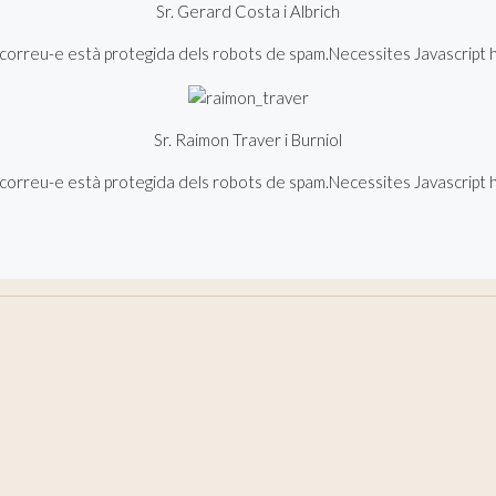
Sr. Gerard Costa i Albrich
orreu-e està protegida dels robots de spam.Necessites Javascript hab
Sr. Raimon Traver i Burniol
orreu-e està protegida dels robots de spam.Necessites Javascript hab
de Sant Joan de les Abadesses