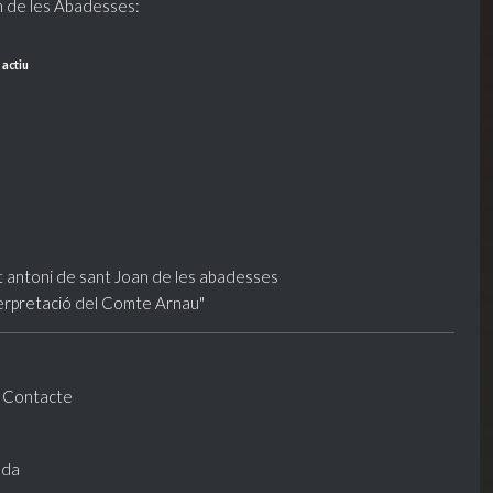
n de les Abadesses:
 actiu
-
Contacte
nda