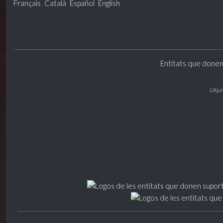
Français
Català
Español
English
Entitats que donen
L'Aju