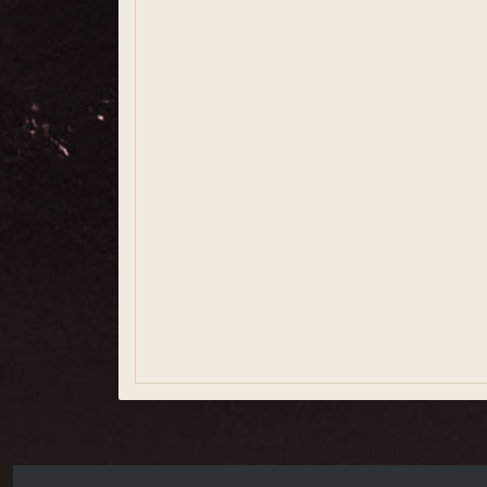
Salutació
Consistori
Comunicació i premsa
Participació ciutadana
Igualtat i Gènere
Xarxes socials
Usuaris registrats
Bústia ètica
Informació estadística
Govern obert i transparència