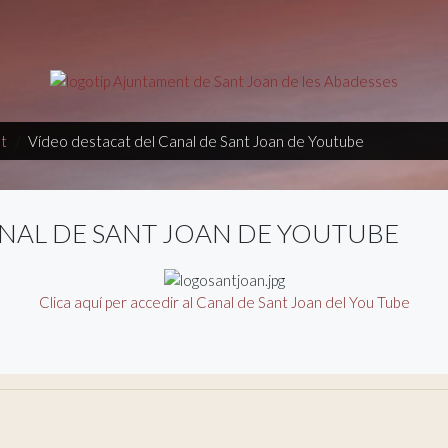
t
Vídeo destacat del Canal de Sant Joan de Youtube
ANAL DE SANT JOAN DE YOUTUBE
Clica aquí per accedir al Canal de Sant Joan del You Tube
l Vila de Sant Joan de les Abadesses