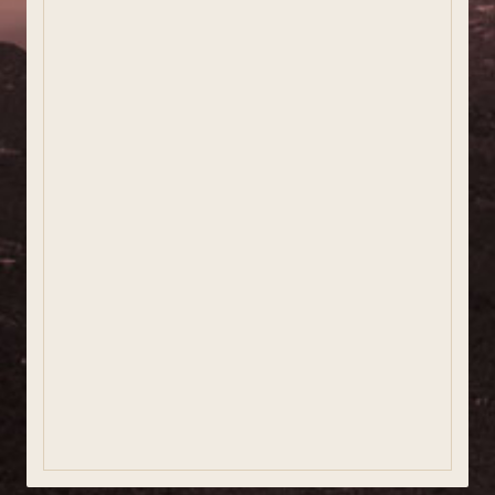
Situació i presentació
Un poble per viure
Història de la vila
Com arribar
Notícies
Agenda
Plànols i aparcament
Dades del temps
Revista SJA
Entitats
Agermanaments
Eleccions Municipals 2023