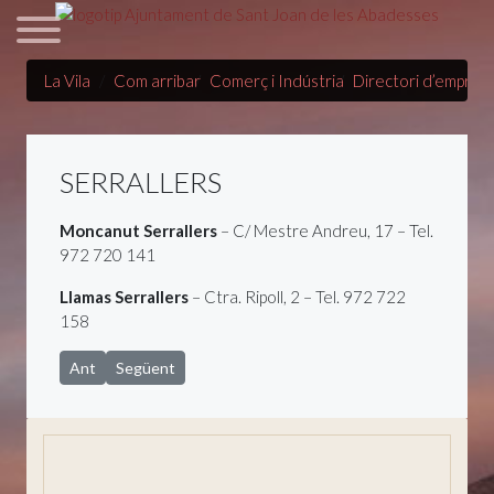
La Vila
Com arribar
Comerç i Indústria
Directori d’empres
SERRALLERS
Moncanut Serrallers
– C/ Mestre Andreu, 17 – Tel.
972 720 141
Llamas Serrallers
– Ctra. Ripoll, 2 – Tel. 972 722
158
Article anterior: Sabateries
Article següent: Serveis
Ant
Següent