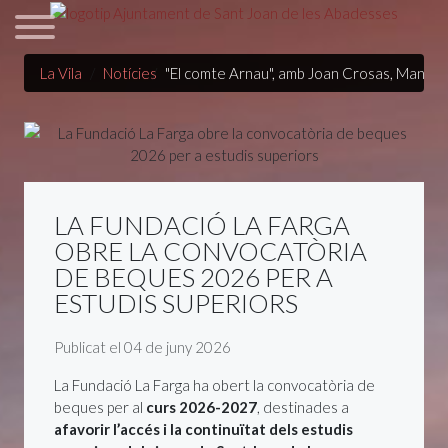
La Vila
Notícies
"El comte Arnau", amb Joan Crosas, Manel 
LA FUNDACIÓ LA FARGA
OBRE LA CONVOCATÒRIA
DE BEQUES 2026 PER A
ESTUDIS SUPERIORS
Detalls
Publicat el 04 de juny 2026
La Fundació La Farga ha obert la convocatòria de
beques per al
curs 2026-2027
, destinades a
afavorir l’accés i la continuïtat dels estudis