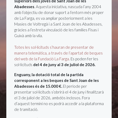
superiors dels joves de Sant Joan de les
Abadesses
. Aquesta iniciativa, nascuda l’any 2004
amb l’objectiu de donar suport a l’entorn més proper
de La Farga, es va ampliar posteriorment a les
Masies de Voltregà i a Sant Joan de les Abadesses,
gràcies a l’estreta vinculació de les famílies Fisas i
Guixà amb la vila.
Totes les sol·licituds s’hauran de presentar de
manera telemàtica, a través de l’apartat de beques
del web de la Fundació La Farga.
Es poden fer les
sol·licituds
del 4 de juny al 3 de juliol de 2026.
Enguany, la dotació total de la partida
corresponent a les beques de Sant Joan de les
Abadesses és de 15.000 €.
El període per
presentar sol·licituds s’obrirà el 4 de juny i finalitzarà
el 3 de juliol de 2026, ambdós inclosos. Fora
d’aquest termini no es podrà accedir a la plataforma
de tramitació.