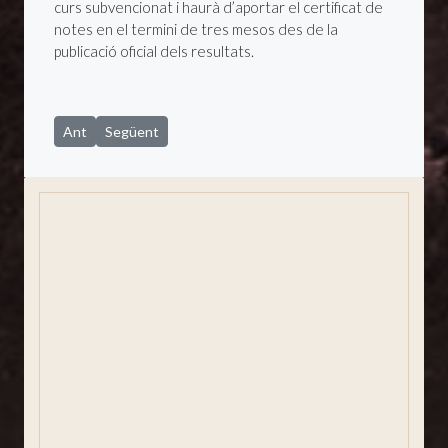
curs subvencionat i haurà d’aportar el certificat de
notes en el termini de tres mesos des de la
publicació oficial dels resultats.
Article anterior: Sant Joan de les Abadesses celebra aquest 
Article següent: El 31è Festival del Comte Arnau portar
Ant
Següent
Situació i presentació
Un poble per viure
Història de la vila
Com arribar
Notícies
Agenda