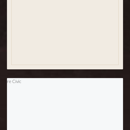
Plànols i aparcament
Dades del temps
Revista SJA
Entitats
Agermanaments
Eleccions Municipals 2023