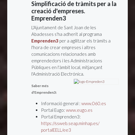
Simplificació de tràmits per a la
creació d'empreses.
Emprenden3
L'Ajuntament de Sant Joan de les
Abadesses s'ha adherit al programa
Emprenden3
per a agilitzar els tràmits a
l'hora de crear empreses i altres
comunicacions relacionades amb
emprendedors i les Administracions
Públiques en l'àmbit local, mitjançant
l'Administració Electrónica.
Saber més
d'Emprenden3:
Informació general :
www.060.es
Portal Eugo:
www.eugo.es
Portal Emprenden3:
https://ssweb.seap.minhap.es/
portalEELL/ee3