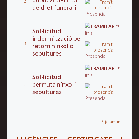
2
de dret funerari
Presencial
En
Sol·licitud
línia
indemnització per
3
retorn nínxol o
sepultures
Presencial
En
línia
Sol·licitud
permuta ní­nxol i
4
sepultures
Presencial
Puja amunt