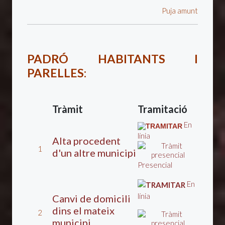
Puja amunt
PADRÓ HABITANTS I
PARELLES
:
Tràmit
Tramitació
En
línia
Alta procedent
1
d'un altre municipi
Presencial
En
línia
Canvi de domicili
dins el mateix
2
municipi