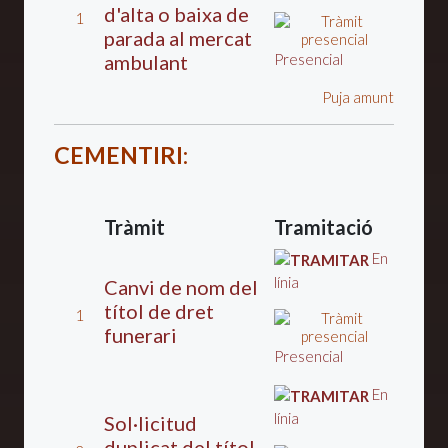
d'alta o baixa de
1
parada al mercat
ambulant
Presencial
Puja amunt
CEMENTIRI
:
Tràmit
Tramitació
En
línia
Canvi de nom del
títol de dret
1
funerari
Presencial
En
línia
Sol·licitud
duplicat del tí­tol