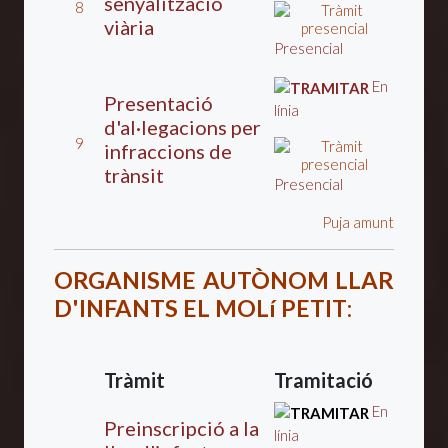
senyalització
8
viària
Presencial
En
Presentació
línia
d'al·legacions per
9
infraccions de
trànsit
Presencial
Puja amunt
ORGANISME AUTÒNOM LLAR
D'INFANTS EL MOLí PETIT
:
Tràmit
Tramitació
En
Preinscripció a la
lí­nia