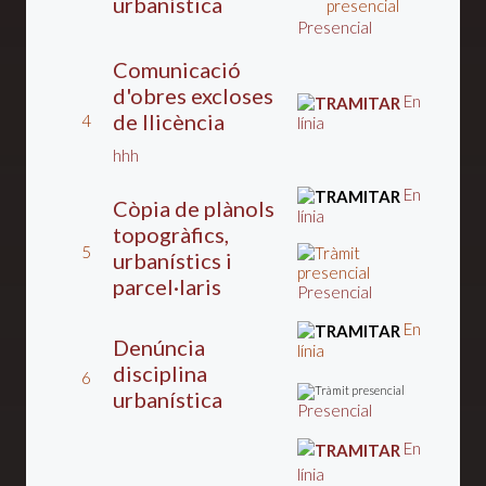
urbanística
Presencial
Comunicació
d'obres excloses
En
de llicència
4
línia
hhh
En
Còpia de plànols
línia
topogràfics,
5
urbanístics i
parcel·laris
Presencial
En
Denúncia
línia
disciplina
6
urbanística
Presencial
En
línia