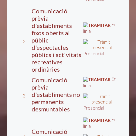
Comunicació
prèvia
En
d'establiments
línia
fixos oberts al
públic
2
d'espectacles
Presencial
públics i activitats
recreatives
ordinàries
En
Comunicació
línia
prèvia
d'establiments no
3
permanents
Presencial
desmuntables
En
línia
Comunicació