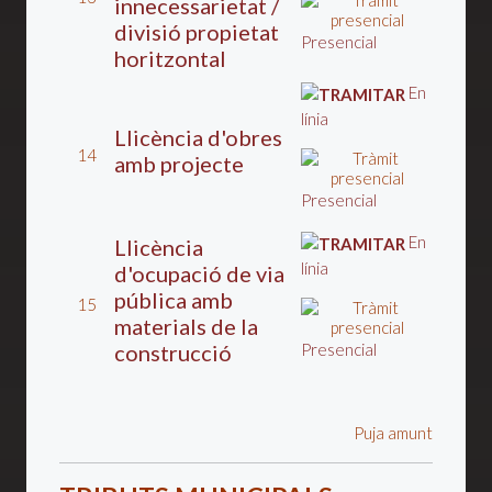
innecessarietat /
divisió propietat
Presencial
horitzontal
En
línia
Llicència d'obres
14
amb projecte
Presencial
En
Llicència
línia
d'ocupació de via
pública amb
15
materials de la
construcció
Presencial
Puja amunt