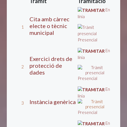
Tràmit
Tramitació
En
línia
Cita amb càrrec
electe o tècnic
1
municipal
Presencial
En
línia
Exercici drets de
protecció de
2
dades
Presencial
En
línia
Instància genèrica
3
Presencial
En