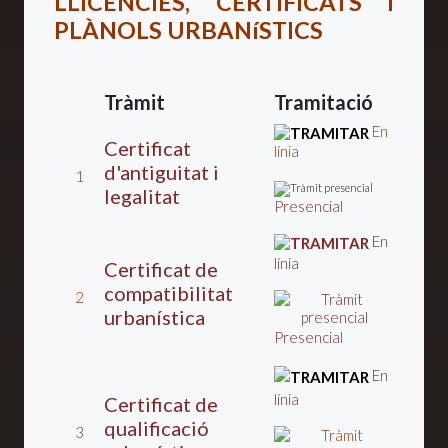
LLICÈNCIES, CERTIFICATS I
PLÀNOLS URBANíSTICS
Tràmit
Tramitació
En
Certificat
línia
d'antiguitat i
1
legalitat
Presencial
En
línia
Certificat de
compatibilitat
2
urbanística
Presencial
En
línia
Certificat de
qualificació
3