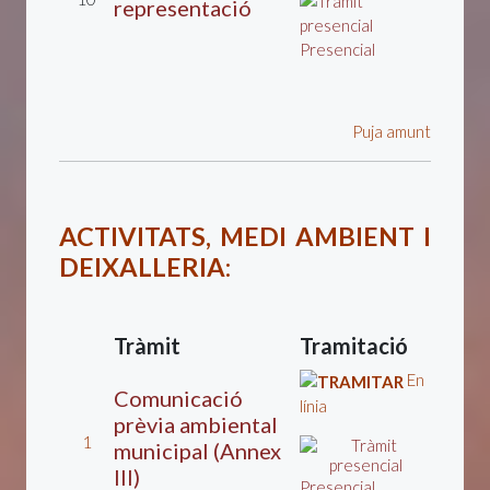
representació
Presencial
Puja amunt
ACTIVITATS, MEDI AMBIENT I
DEIXALLERIA
:
Tràmit
Tramitació
En
Comunicació
línia
prèvia ambiental
1
municipal (Annex
III)
Presencial