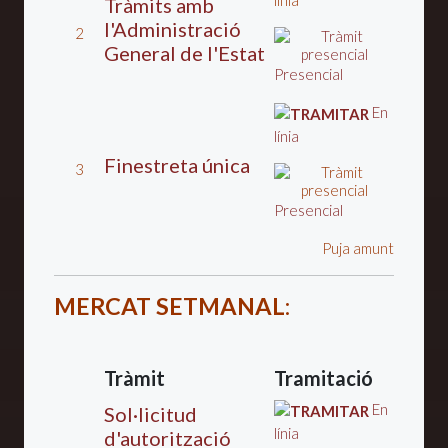
línia
Tràmits amb
l'Administració
2
General de l'Estat
Presencial
En
línia
Finestreta única
3
Presencial
Puja amunt
MERCAT SETMANAL
:
Tràmit
Tramitació
En
Sol·licitud
línia
d'autorització