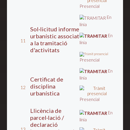
Presencial
En
línia
Sol·licitud informe
urbanístic associat
En
11
a la tramitació
línia
d'activitats
Presencial
En
línia
Certificat de
disciplina
12
urbanística
Presencial
Llicència de
En
parcel·lació /
línia
declaració
13