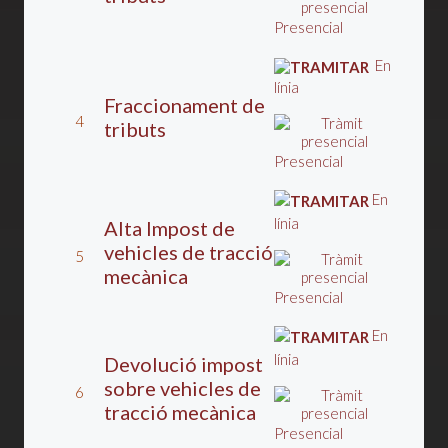
Presencial
En
línia
Fraccionament de
4
tributs
Presencial
En
línia
Alta Impost de
vehicles de tracció
5
mecànica
Presencial
En
línia
Devolució impost
sobre vehicles de
6
tracció mecànica
Presencial