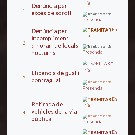
línia
Denúncia per
1
excés de soroll
Presencial
En
Denúncia per
línia
incompliment
2
d'horari de locals
nocturns
Presencial
En
línia
Llicència de gual i
3
contragual
Presencial
En
Retirada de
línia
vehicles de la via
4
pública
Presencial
En