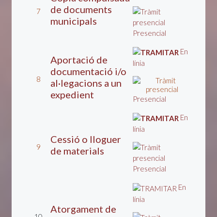
de documents
7
municipals
Presencial
En
Aportació de
línia
documentació i/o
8
al·legacions a un
expedient
Presencial
En
línia
Cessió o lloguer
9
de materials
Presencial
En
línia
Atorgament de
10