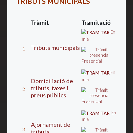
TRIBUTS MUNICIPALS
Tràmit
Tramitació
En
línia
Tributs municipals
1
Presencial
En
línia
Domiciliació de
tributs, taxes i
2
preus públics
Presencial
En
línia
Ajornament de
3
tributs