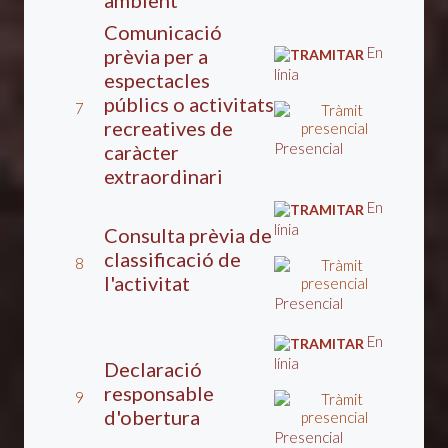
ambient
Comunicació
En
prèvia per a
línia
espectacles
públics o activitats
7
recreatives de
Presencial
caràcter
extraordinari
En
línia
Consulta prèvia de
classificació de
8
l'activitat
Presencial
En
línia
Declaració
responsable
9
d'obertura
Presencial