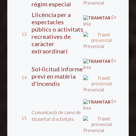
Presencial
règim especial
Llicència per a
En
espectacles
línia
públics o activitats
13
recreatives de
caràcter
Presencial
extraordinari
En
línia
Sol·licitud informe
previ en matèria
14
d'incendis
Presencial
En
línia
Comunicació de canvi de
15
titularitat d'activitats
Presencial