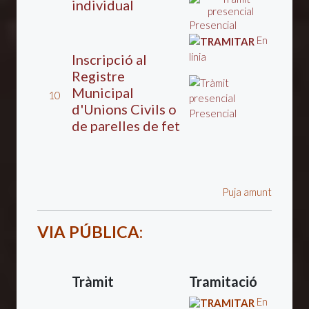
individual
Presencial
En
línia
Inscripció al
Registre
Municipal
10
d'Unions Civils o
Presencial
de parelles de fet
Puja amunt
VIA PÚBLICA
:
Tràmit
Tramitació
En