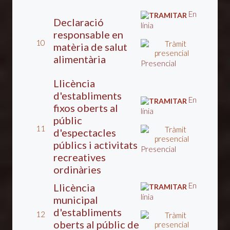
En
Declaració
línia
responsable en
10
matèria de salut
alimentària
Presencial
Llicència
d'establiments
En
fixos oberts al
línia
públic
11
d'espectacles
públics i activitats
Presencial
recreatives
ordinàries
En
Llicència
línia
municipal
d'establiments
12
oberts al públic de