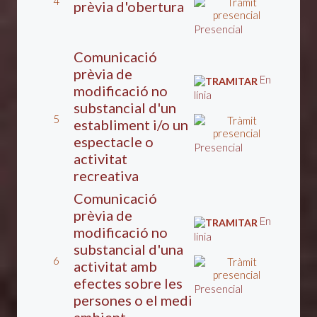
4
prèvia d'obertura
Presencial
Comunicació
prèvia de
En
modificació no
línia
substancial d'un
5
establiment i/o un
espectacle o
Presencial
activitat
recreativa
Comunicació
prèvia de
En
modificació no
línia
substancial d'una
6
activitat amb
efectes sobre les
Presencial
persones o el medi