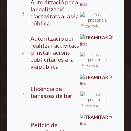
Autorització per a
línia
la realització
5
d'activitats a la via
pública
Presencial
En
Autorització per
línia
realitzar activitats
o instal·lacions
6
publicitàries a la
via pública
Presencial
En
línia
Llicència de
7
terrasses de bar
Presencial
En
línia
Petició de