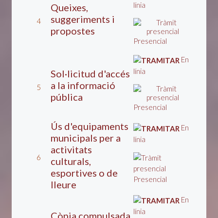
línia
Queixes,
suggeriments i
4
propostes
Presencial
En
línia
Sol·licitud d'accés
a la informació
5
pública
Presencial
Ús d'equipaments
En
municipals per a
línia
activitats
6
culturals,
esportives o de
Presencial
lleure
En
línia
Còpia compulsada