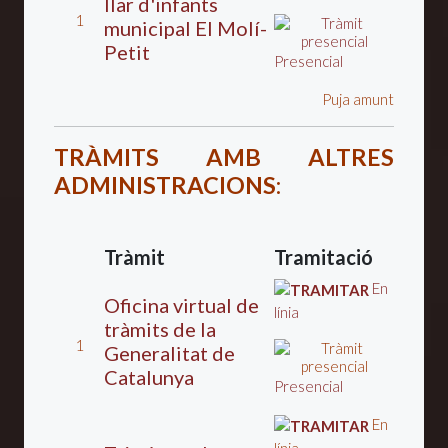
llar d'infants
1
municipal El Molí­
Petit
Presencial
Puja amunt
TRÀMITS AMB ALTRES
ADMINISTRACIONS
:
Tràmit
Tramitació
En
Oficina virtual de
línia
tràmits de la
1
Generalitat de
Catalunya
Presencial
En