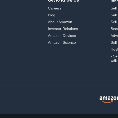
Get to Know Us
Mak
Careers
Sell
Blog
Sell
About Amazon
Sell
Investor Relations
Beco
Amazon Devices
Adve
Amazon Science
Self
Hos
›
Se
with