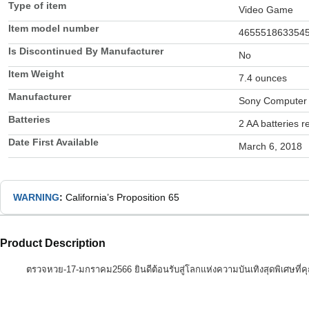
Type of item
Video Game
Item model number
465551863354
Is Discontinued By Manufacturer
No
Item Weight
7.4 ounces
Manufacturer
Sony Computer 
Batteries
2 AA batteries r
Date First Available
March 6, 2018
WARNING
:
California’s Proposition 65
Product Description
ตรวจหวย-17-มกราคม2566 ยินดีต้อนรับสู่โลกแห่งความบันเทิงสุดพิเศษที่คุ