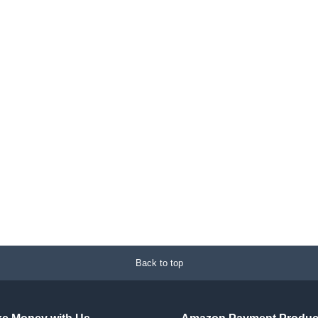
Back to top