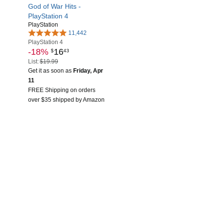
God of War Hits -
PlayStation 4
PlayStation
11,442
PlayStation 4
-18%
16
$
43
List:
$19.99
Get it as soon as
Friday, Apr
11
FREE Shipping on orders
over $35 shipped by Amazon