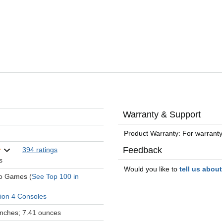
Warranty & Support
Product Warranty: For warranty
Feedback
394 ratings
s
Would you like to
tell us abou
eo Games (
See Top 100 in
tion 4 Consoles
 inches; 7.41 ounces