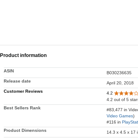
Product information
ASIN
B030236635
Release date
April 20, 2018
Customer Reviews
4.2
4.2 out of 5 star
Best Sellers Rank
#83,477 in Vid
Video Games
)
#116 in
PlaySta
Product Dimensions
14.3 x 4.5 x 17