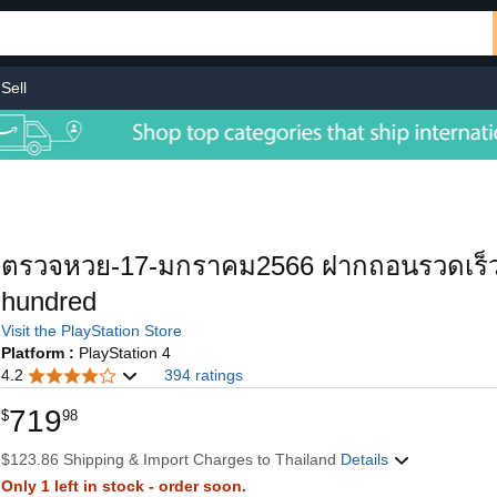
Sell
ตรวจหวย-17-มกราคม2566 ฝากถอนรวดเร็ว 
hundred
Visit the PlayStation Store
Platform :
PlayStation 4
4.2
394 ratings
719
$
98
$123.86 Shipping & Import Charges to Thailand
Details
Only 1 left in stock - order soon.