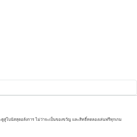
ูสู่โบนัสสุดอลังการ ไม่ว่าจะเป็นของขวัญ และสิทธิ์ทดลองเล่นฟรีทุกเกม