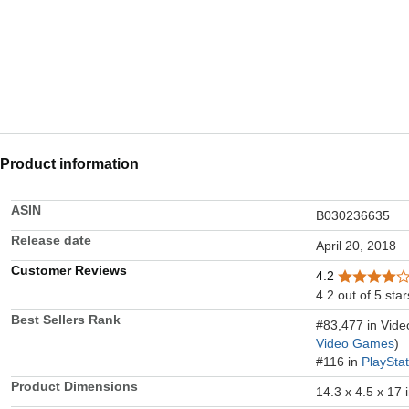
Product information
ASIN
B030236635
Release date
April 20, 2018
Customer Reviews
4.2
4.2 out of 5 star
Best Sellers Rank
#83,477 in Vid
Video Games
)
#116 in
PlaySta
Product Dimensions
14.3 x 4.5 x 17