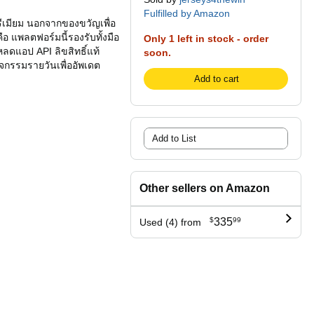
Fulfilled by Amazon
ีเมียม นอกจากของขวัญเพื่อ
ือ แพลตฟอร์มนี้รองรับทั้งมือ
Only 1 left in stock - order
หลดแอป API ลิขสิทธิ์แท้
soon.
ิจกรรมรายวันเพื่ออัพเดต
Add to cart
Add to List
Other sellers on Amazon
$
335
99
Used (4) from