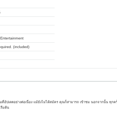
5
Entertainment
equired. (included)
ที่อัปเดตอย่างต่อเนื่อง แม้ยังไม่ได้สมัคร คุณก็สามารถ เข้าชม นอกจากนั้น ทุกครั้
ริ่มต้น