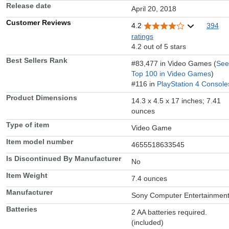
Release date
April 20, 2018
Customer Reviews
4.2
394
ratings
4.2 out of 5 stars
Best Sellers Rank
#83,477 in Video Games (
See
Top 100 in Video Games
)
#116 in
PlayStation 4 Console
Product Dimensions
14.3 x 4.5 x 17 inches; 7.41
ounces
Type of item
Video Game
Item model number
4655518633545
Is Discontinued By Manufacturer
No
Item Weight
7.4 ounces
Manufacturer
Sony Computer Entertainmen
Batteries
2 AA batteries required.
(included)