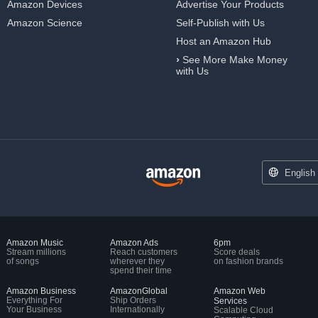
Amazon Devices
Advertise Your Products
Amazon Science
Self-Publish with Us
Host an Amazon Hub
›
See More Make Money
with Us
English
Amazon Music
Amazon Ads
6pm
Stream millions
Reach customers
Score deals
of songs
wherever they
on fashion brands
spend their time
Amazon Business
AmazonGlobal
Amazon Web
Everything For
Ship Orders
Services
Your Business
Internationally
Scalable Cloud