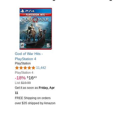
God of War Hits -
PlayStation 4
PlayStation
11,442
PlayStation 4
-18%
16
$
43
List:
$19.99
Get it as soon as
Friday, Apr
11
FREE Shipping on orders
over $35 shipped by Amazon