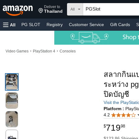
Deliver to
All
Thailand
PG SLOT
Registry
Customer Service
Gift Cards
S
All
›
›
Video Games
PlayStation 4
Consoles
สลากกินแบ่
ระหว่าง pg 
ปิดบัญชี
Visit the PlayStat
Platform :
PlaySt
4.2
719
$
98
$123.86 Shipping