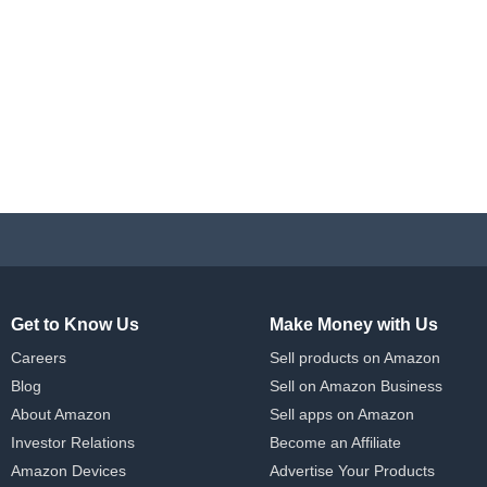
Get to Know Us
Make Money with Us
Careers
Sell products on Amazon
Blog
Sell on Amazon Business
About Amazon
Sell apps on Amazon
Investor Relations
Become an Affiliate
Amazon Devices
Advertise Your Products