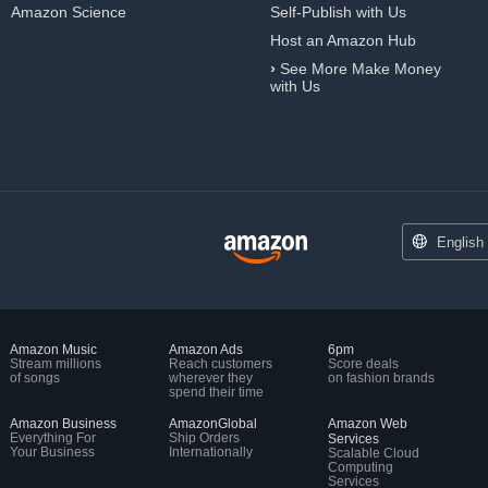
Amazon Science
Self-Publish with Us
Host an Amazon Hub
›
See More Make Money
with Us
English
Amazon Music
Amazon Ads
6pm
Stream millions
Reach customers
Score deals
of songs
wherever they
on fashion brands
spend their time
Amazon Business
AmazonGlobal
Amazon Web
Everything For
Ship Orders
Services
Your Business
Internationally
Scalable Cloud
Computing
Services