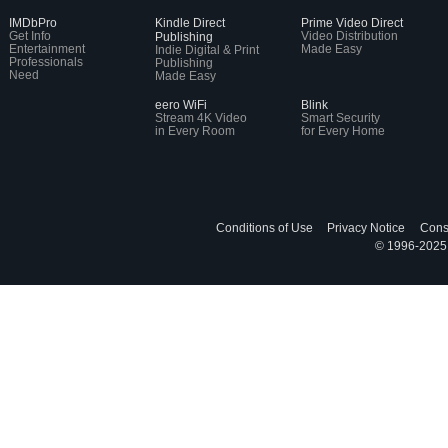
IMDbPro
Kindle Direct
Prime Video Direct
Get Info
Video Distribution
Publishing
Entertainment
Made Easy
Indie Digital & Print
Professionals
Publishing
Need
Made Easy
eero WiFi
Blink
Stream 4K Video
Smart Security
in Every Room
for Every Home
Conditions of Use
Privacy Notice
Cons
© 1996-2025, 