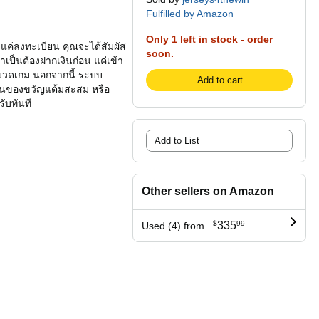
Fulfilled by Amazon
Only 1 left in stock - order
แค่ลงทะเบียน คุณจะได้สัมผัส
soon.
ำเป็นต้องฝากเงินก่อน แค่เข้า
หมวดเกม นอกจากนี้ ระบบ
Add to cart
เป็นของขวัญแต้มสะสม หรือ
รับทันที
Add to List
Other sellers on Amazon
$
335
99
Used (4) from