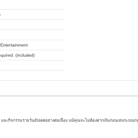
5
Entertainment
equired. (included)
้ และกิจกรรมรายวันอัปเดตอย่างต่อเนื่อง แม้คุณจะไม่ต้องฝากเงินก่อนเล่นระบบเก