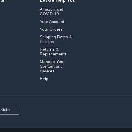
ts
Let Us Help You
Amazon and
COVID-19
Your Account
Your Orders
Shipping Rates &
Policies
Returns &
Replacements
Manage Your
Content and
Devices
Help
 States