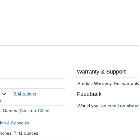
Warranty & Support
Product Warranty: For warranty
Feedback
394 ratings
s
Would you like to
tell us abou
eo Games (
See Top 100 in
tion 4 Consoles
 inches; 7.41 ounces