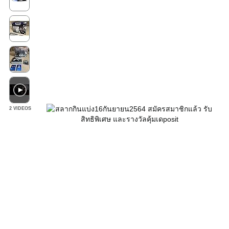
2 VIDEOS