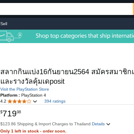
Sell
สลากกินแบ่ง16กันยายน2564 สมัครสมาชิกแล้
และรางวัลคุ้มเดposit
Visit the PlayStation Store
Platform :
PlayStation 4
4.2
394 ratings
719
$
98
$123.86 Shipping & Import Charges to Thailand
Details
Only 1 left in stock - order soon.