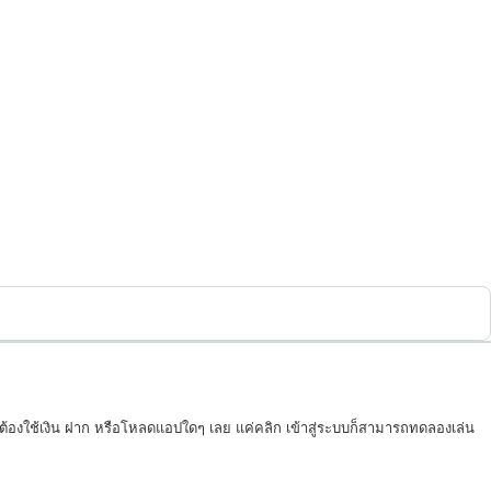
ม่ต้องใช้เงิน ฝาก หรือโหลดแอปใดๆ เลย แค่คลิก เข้าสู่ระบบก็สามารถทดลองเล่น