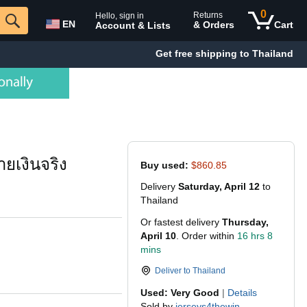
0
Returns
Hello, sign in
EN
& Orders
Cart
Account & Lists
Get free shipping to Thailand
ายเงินจริง
Buy used:
$860.85
Delivery
Saturday, April 12
to
Thailand
Or fastest delivery
Thursday,
April 10
. Order within
16 hrs 8
mins
Deliver to
Thailand
Used: Very Good
|
Details
Sold by
jerseys4thewin