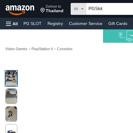
Deliver to
All
Thailand
PG SLOT
Registry
Customer Service
Gift Cards
All
›
›
Video Games
PlayStation 4
Consoles