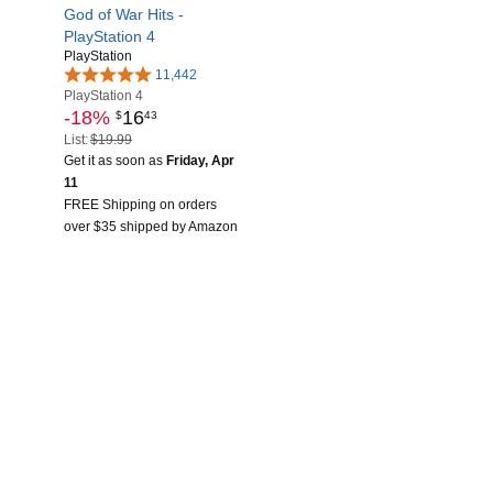
God of War Hits -
PlayStation 4
PlayStation
11,442
PlayStation 4
-18%
16
$
43
List:
$19.99
Get it as soon as
Friday, Apr
11
FREE Shipping on orders
over $35 shipped by Amazon