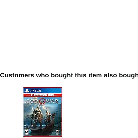
Customers who bought this item also bough