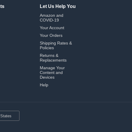
ts
Let Us Help You
Amazon and
COVID-19
Your Account
Your Orders
Shipping Rates &
Policies
Returns &
Replacements
Manage Your
Content and
Devices
Help
 States