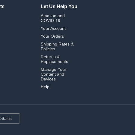
ts
Let Us Help You
Amazon and
COVID-19
Your Account
Your Orders
Shipping Rates &
Policies
Returns &
Replacements
Manage Your
Content and
Devices
Help
 States