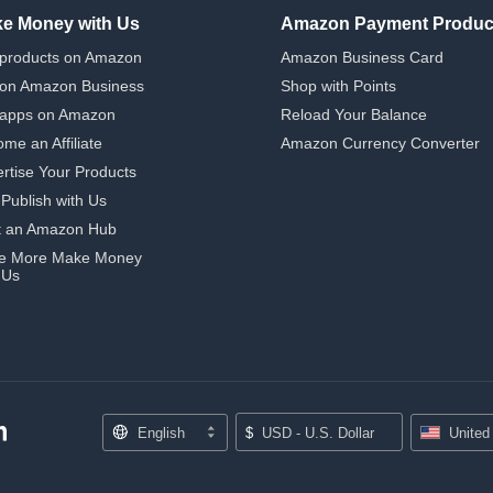
e Money with Us
Amazon Payment Produc
 products on Amazon
Amazon Business Card
 on Amazon Business
Shop with Points
 apps on Amazon
Reload Your Balance
me an Affiliate
Amazon Currency Converter
rtise Your Products
-Publish with Us
t an Amazon Hub
e More Make Money
 Us
English
$
USD - U.S. Dollar
United