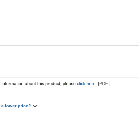
 information about this product, please
click here.
[PDF ]
t a lower price?