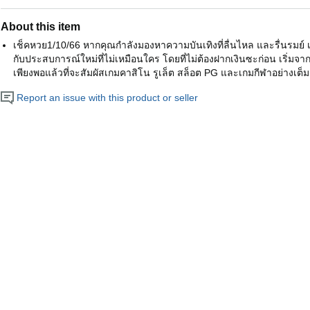
About this item
เช็คหวย1/10/66 หากคุณกำลังมองหาความบันเทิงที่ลื่นไหล และรื่นรมย์ เ
กับประสบการณ์ใหม่ที่ไม่เหมือนใคร โดยที่ไม่ต้องฝากเงินซะก่อน เริ่มจาก
เพียงพอแล้วที่จะสัมผัสเกมคาสิโน รูเล็ต สล็อต PG และเกมกีฬาอย่างเต
Report an issue with this product or seller