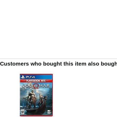
Customers who bought this item also bough