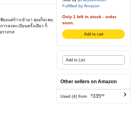
Fulfilled by Amazon
Only 1 left in stock - order
พียงแค่ก้าวเข้ามา คุณก็จะพบ
soon.
การลงทะเบียนครั้งเดียว ก็
็มอรรถรส
Add to cart
Add to List
Other sellers on Amazon
$
335
99
Used (4) from