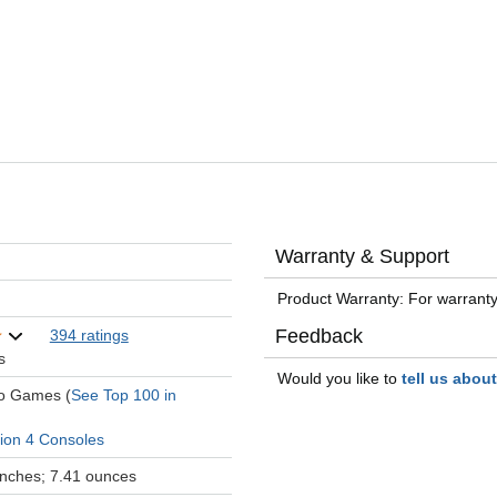
Warranty & Support
Product Warranty: For warranty
Feedback
394 ratings
s
Would you like to
tell us abou
eo Games (
See Top 100 in
tion 4 Consoles
 inches; 7.41 ounces