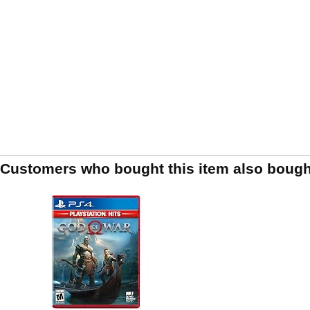
Customers who bought this item also bough