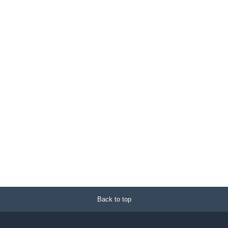
Back to top