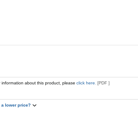
 information about this product, please
click here.
[PDF ]
t a lower price?