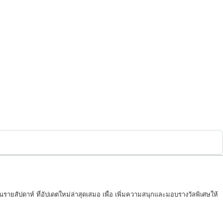
ายสัปดาห์ ที่อัปเดตใหม่ล่าสุดเสมอ เพื่อ เพิ่มความสนุกและมอบรางวัลพิเศษให้