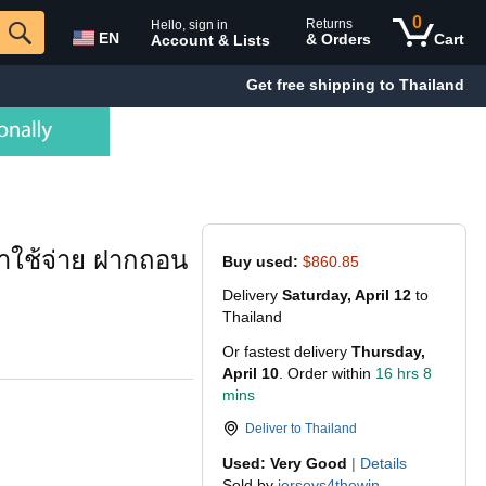
0
Returns
Hello, sign in
EN
& Orders
Cart
Account & Lists
Get free shipping to Thailand
่าใช้จ่าย ฝากถอน
Buy used:
$860.85
Delivery
Saturday, April 12
to
Thailand
Or fastest delivery
Thursday,
April 10
. Order within
16 hrs 8
mins
Deliver to
Thailand
Used: Very Good
|
Details
Sold by
jerseys4thewin