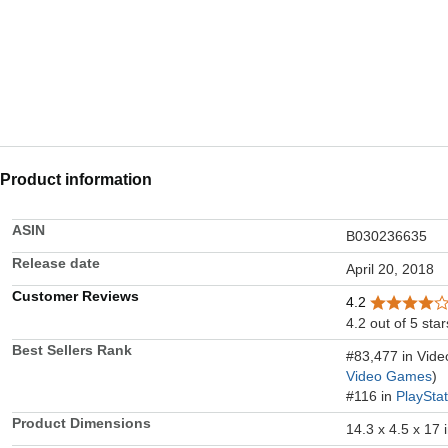
Product information
ASIN
B030236635
Release date
April 20, 2018
Customer Reviews
4.2
4.2 out of 5 star
Best Sellers Rank
#83,477 in Vid
Video Games
)
#116 in
PlaySta
Product Dimensions
14.3 x 4.5 x 17