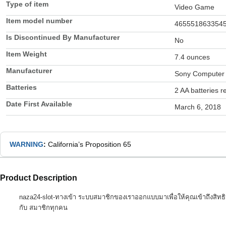
Type of item
Video Game
Item model number
465551863354
Is Discontinued By Manufacturer
No
Item Weight
7.4 ounces
Manufacturer
Sony Computer 
Batteries
2 AA batteries r
Date First Available
March 6, 2018
WARNING
:
California’s Proposition 65
Product Description
naza24-slot-ทางเข้า ระบบสมาชิกของเราออกแบบมาเพื่อให้คุณเข้าถึงสิทธิป
กับ สมาชิกทุกคน