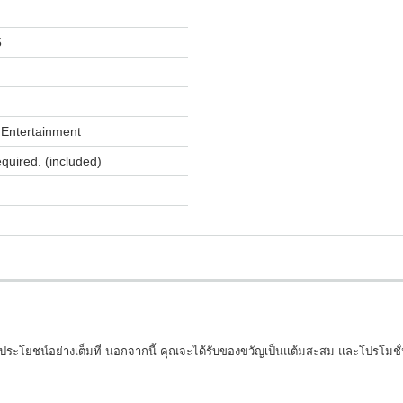
5
Entertainment
equired. (included)
ระโยชน์อย่างเต็มที่ นอกจากนี้ คุณจะได้รับของขวัญเป็นแต้มสะสม และโปรโมชั่นร