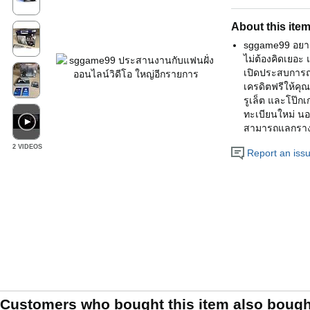
About this ite
sggame99 อยาก
ไม่ต้องคิดเยอะ
เปิดประสบการณ์
เครดิตฟรีให้คุ
รูเล็ต และโป๊ก
ทะเบียนใหม่ นอ
สามารถแลกรางวั
2 VIDEOS
Report an issue
Customers who bought this item also bough