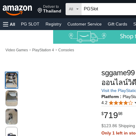
Deliver to
All
Thailand
PG SLOT
Registry
Customer Service
Gift Cards
S
All
›
›
Video Games
PlayStation 4
Consoles
sggame99 
ออนไลน์วิ
Visit the PlayStat
Platform :
PlaySt
4.2
719
$
98
$123.86 Shipping
Only 1 left in st