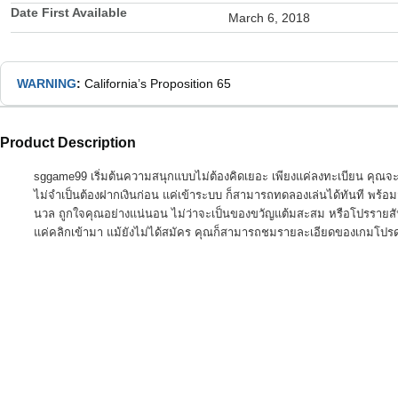
Date First Available
March 6, 2018
WARNING
:
California’s Proposition 65
Product Description
sggame99 เริ่มต้นความสนุกแบบไม่ต้องคิดเยอะ เพียงแค่ลงทะเบียน คุณจะได
ไม่จำเป็นต้องฝากเงินก่อน แค่เข้าระบบ ก็สามารถทดลองเล่นได้ทันที พร้อ
นวล ถูกใจคุณอย่างแน่นอน ไม่ว่าจะเป็นของขวัญแต้มสะสม หรือโปรรายสัปด
แค่คลิกเข้ามา แม้ยังไม่ได้สมัคร คุณก็สามารถชมรายละเอียดของเกมโปรด