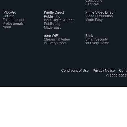
Computing
Services
IMDbPro
Kindle Direct
Prime Video Direct
Get Info
Video Distribution
Publishing
Entertainment
Made Easy
Indie Digital & Print
Professionals
Publishing
Need
Made Easy
eero WiFi
Blink
Stream 4K Video
Smart Security
in Every Room
for Every Home
Conditions of Use
Privacy Notice
Cons
© 1996-2025, 