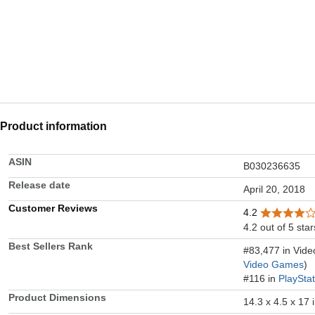
Product information
ASIN
B030236635
Release date
April 20, 2018
Customer Reviews
4.2
4.2 out of 5 star
Best Sellers Rank
#83,477 in Vid
Video Games
)
#116 in
PlaySta
Product Dimensions
14.3 x 4.5 x 17