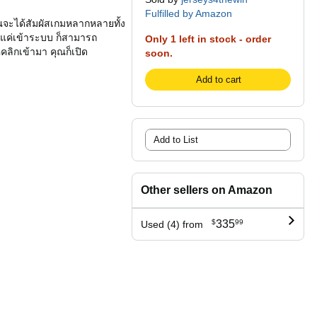
Fulfilled by Amazon
ณจะได้สัมผัสเกมหลากหลายทั้ง
น แค่เข้าระบบ ก็สามารถ
Only 1 left in stock - order
คลิกเข้ามา คุณก็เปิด
soon.
Add to cart
Add to List
Other sellers on Amazon
$
335
99
Used (4) from