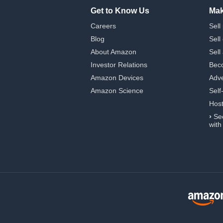
Get to Know Us
Mak
Careers
Sell
Blog
Sell
About Amazon
Sell
Investor Relations
Beco
Amazon Devices
Adve
Amazon Science
Self
Hos
›
Se
with