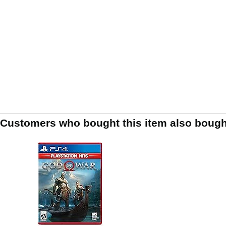
Customers who bought this item also bough