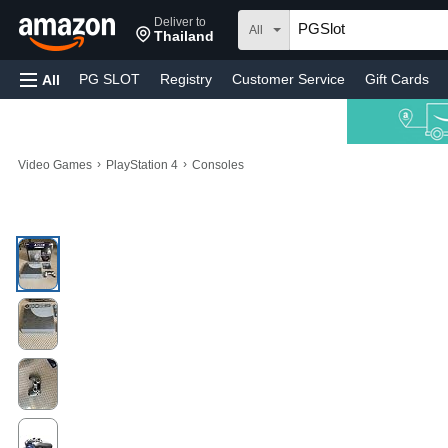
Deliver to
All
Thailand
PG SLOT
Registry
Customer Service
Gift Cards
All
›
›
Video Games
PlayStation 4
Consoles