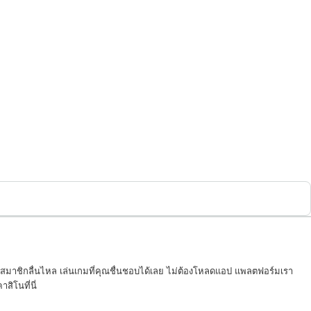
สมาชิกลื่นไหล เล่นเกมที่คุณชื่นชอบได้เลย ไม่ต้องโหลดแอป แพลตฟอร์มเรา
ิโนที่นี่