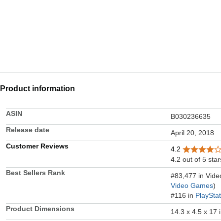
Product information
ASIN
B030236635
Release date
April 20, 2018
Customer Reviews
4.2
4.2 out of 5 star
Best Sellers Rank
#83,477 in Vid
Video Games
)
#116 in
PlaySta
Product Dimensions
14.3 x 4.5 x 17