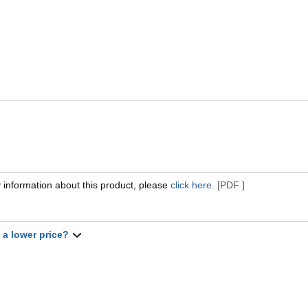
 information about this product, please
click here.
[PDF ]
t a lower price?