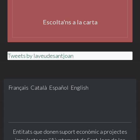
Escolta'ns a la carta
Tweets by laveudesantjoan
Français
Català
Español
English
Entitats que donen suport econòmic a projectes