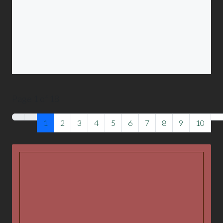
Page 1 of 18
1
2
3
4
5
6
7
8
9
10
La Veu, emissora de La Xarxa
L'emissora