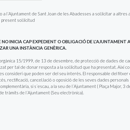
o a l´Ajuntament de Sant Joan de les Abadesses a sol.licitar a altres 
a present sol.licitud
NO INICIA CAP EXPEDIENT O OBLIGACIÓ DE L'AJUNTAMENT 
ITZAR UNA INSTÀNCIA GENÈRICA.
t per tal de donar resposta a la sol.licitud que ha presentat. Així c
s, es consideri que poden ser del seu interès. El responsable del f
s, rectificació, cancel.lació o oposició de les seves dades personals
omplementària, si s´escau, a la seu de l´Ajuntament ( Plaça Major, 3 
 de tràmits de l´Ajuntament (Seu electrònica).