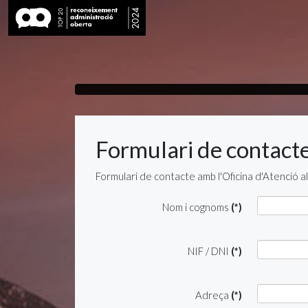
Formulari de contact
Formulari de contacte amb l'Oficina d'Atenció 
Nom i cognoms
(*)
NIF / DNI
(*)
Adreça
(*)