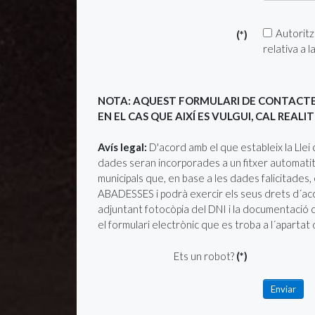
Autoritz
(*)
relativa a l
NOTA: AQUEST FORMULARI DE CONTACTE 
EN EL CAS QUE AIXÍ ES VULGUI, CAL REAL
Avís legal:
D'acord amb el que estableix la Llei orgànica 15/1999, de 13 de desembre, de protecció de dades de caràcter personal, l´informem que les seves
dades seran incorporades a un fitxer automatitza
municipals que, en base a les dades falicitade
ABADESSES i podrà exercir els seus drets d´accé
adjuntant fotocòpia del DNI i la documentació c
el formulari electrònic que es troba a l´apartat
Ets un robot?
(*)
Enviar