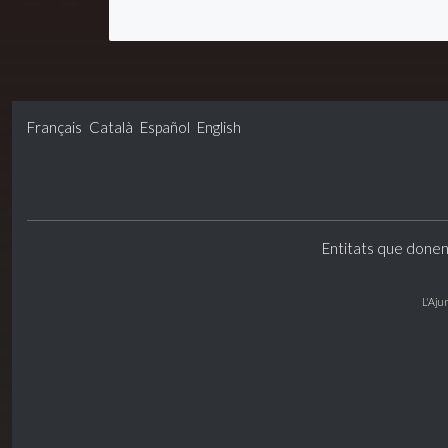
Français
Català
Español
English
Entitats que donen
L'Aju