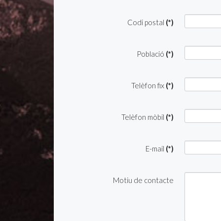
Codi postal
(*)
Població
(*)
Telèfon fix
(*)
Telèfon mòbil
(*)
E-mail
(*)
Motiu de contacte