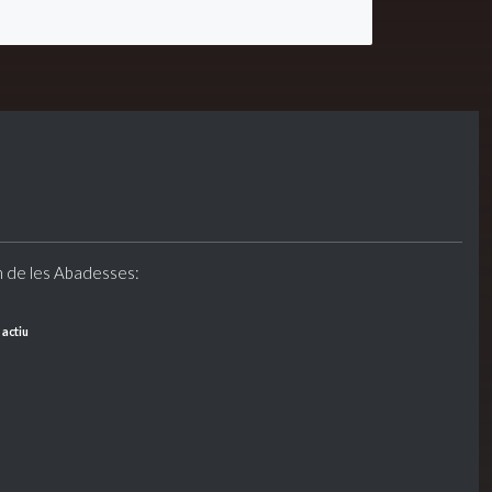
n de les Abadesses:
 actiu