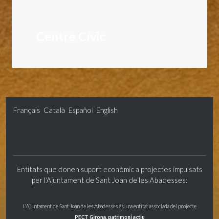
Centre Cívic
Français
Català
Español
English
Entitats que donen suport econòmic a projectes impulsats
per l'Ajuntament de Sant Joan de les Abadesses:
L'Ajuntament de Sant Joan de les Abadesses és una entitat associada del projecte
PECT Girona, patrimoni actiu