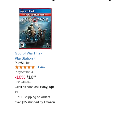
God of War Hits -
PlayStation 4
PlayStation
11,442
PlayStation 4
-18%
16
$
43
List:
$19.99
Get it as soon as
Friday, Apr
11
FREE Shipping on orders
over $35 shipped by Amazon