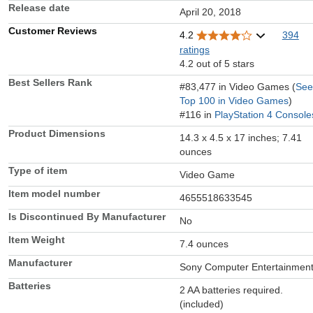
Release date
April 20, 2018
Customer Reviews
4.2
394
ratings
4.2 out of 5 stars
Best Sellers Rank
#83,477 in Video Games (
See
Top 100 in Video Games
)
#116 in
PlayStation 4 Console
Product Dimensions
14.3 x 4.5 x 17 inches; 7.41
ounces
Type of item
Video Game
Item model number
4655518633545
Is Discontinued By Manufacturer
No
Item Weight
7.4 ounces
Manufacturer
Sony Computer Entertainmen
Batteries
2 AA batteries required.
(included)