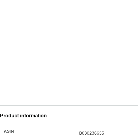
Product information
ASIN
B030236635