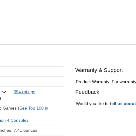
Warranty & Support
Product Warranty: For warranty
Feedback
394 ratings
s
Would you like to
tell us abou
eo Games (
See Top 100 in
tion 4 Consoles
 inches; 7.41 ounces