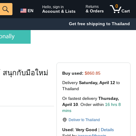
0
Returns
Hello, sign in
EN
& Orders
Cart
Account & Lists
Get free shipping to Thailand
สนุกกับมือใหม่
Buy used:
$860.85
Delivery
Saturday, April 12
to
Thailand
Or fastest delivery
Thursday,
April 10
. Order within
16 hrs 8
mins
Deliver to
Thailand
Used: Very Good
|
Details
Sold by
jerseys4thewin