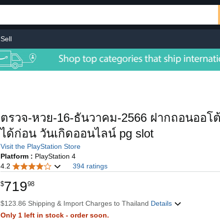
Sell
ตรวจ-หวย-16-ธันวาคม-2566 ฝากถอนออโต้ 
ได้ก่อน วันเกิดออนไลน์ pg slot
Visit the PlayStation Store
Platform :
PlayStation 4
4.2
394 ratings
719
$
98
$123.86 Shipping & Import Charges to Thailand
Details
Only 1 left in stock - order soon.