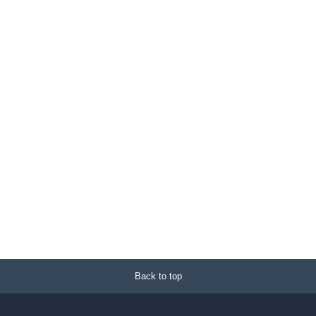
Back to top