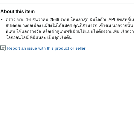
About this item
ตรวจ-หวย-16-ธันวาคม-2566 ระบบใหม่ล่าสุด มั่นใจด้วย API ลิขสิทธิ์แท
อัปเดตอย่างต่อเนื่อง แม้ยังไม่ได้สมัคร คุณก็สามารถ เข้าชม นอกจากนั้น ท
พิเศษ ใช้แลกรางวัล หรือเข้าสู่เกมพรีเมียมได้แบบไม่ต้องจ่ายเพิ่ม เรีย
โลกออนไลน์ ที่นี่แหละ เป็นจุดเริ่มต้น
Report an issue with this product or seller