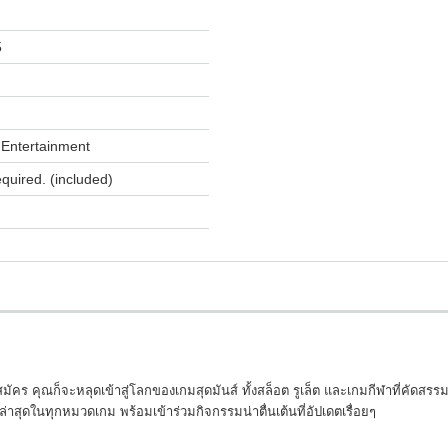
5
Entertainment
equired. (included)
ัคร คุณก็จะหลุดเข้าสู่โลกของเกมสุดมันส์ ทั้งสล็อต รูเล็ต และเกมกีฬาที่คัดสร
สุดในทุกหมวดเกม พร้อมเข้าร่วมกิจกรรมน่าตื่นเต้นที่อัปเดตเรื่อยๆ