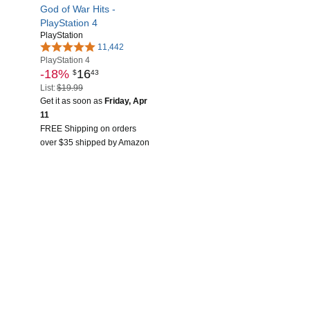
God of War Hits -
PlayStation 4
PlayStation
11,442
PlayStation 4
-18%
16
$
43
List:
$19.99
Get it as soon as
Friday, Apr
11
FREE Shipping on orders
over $35 shipped by Amazon