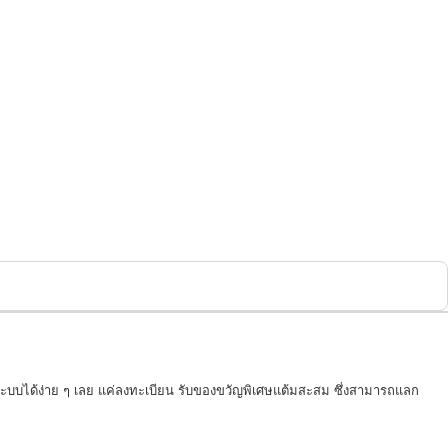
าระบบได้ง่าย ๆ เลย แค่ลงทะเบียน รับของขวัญพิเศษแต้มสะสม ซึ่งสามารถแลก