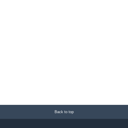
Back to top