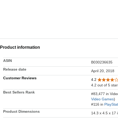
Product information
ASIN
B030236635
Release date
April 20, 2018
Customer Reviews
4.2
4.2 out of 5 star
Best Sellers Rank
#83,477 in Vid
Video Games
)
#116 in
PlaySta
Product Dimensions
14.3 x 4.5 x 17