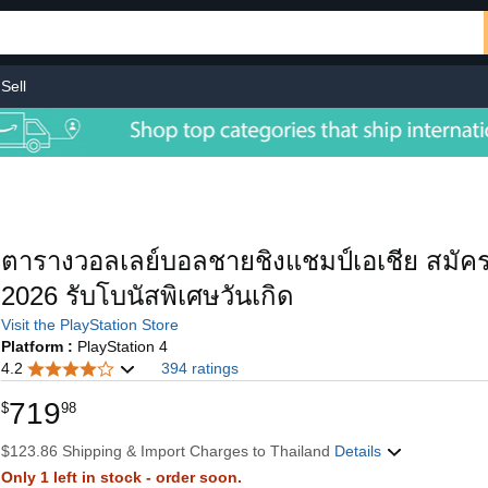
Sell
ตารางวอลเลย์บอลชายชิงแชมป์เอเชีย สมัคร
2026 รับโบนัสพิเศษวันเกิด
Visit the PlayStation Store
Platform :
PlayStation 4
4.2
394 ratings
719
$
98
$123.86 Shipping & Import Charges to Thailand
Details
Only 1 left in stock - order soon.