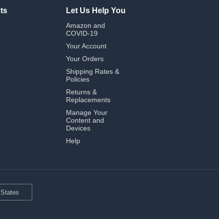
ts
Let Us Help You
Amazon and
COVID-19
Your Account
Your Orders
Shipping Rates &
Policies
Returns &
Replacements
Manage Your
Content and
Devices
Help
 States