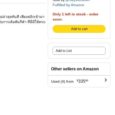
Fulfilled by Amazon
Only 1 left in stock - order
าสุดทันที เพียงคลิกเข้ามา
soon.
ารเดิมพันกีฬา ที่นี่มีให้ครบ
Add to cart
Add to List
Other sellers on Amazon
$
335
99
Used (4) from