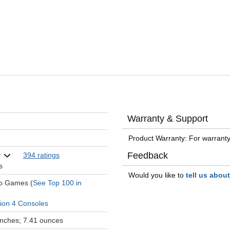
Warranty & Support
Product Warranty: For warranty
Feedback
394 ratings
s
Would you like to
tell us abou
eo Games (
See Top 100 in
tion 4 Consoles
 inches; 7.41 ounces