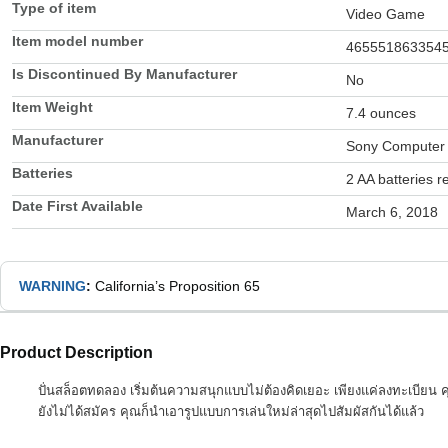
Type of item
Video Game
Item model number
465551863354
Is Discontinued By Manufacturer
No
Item Weight
7.4 ounces
Manufacturer
Sony Computer 
Batteries
2 AA batteries r
Date First Available
March 6, 2018
WARNING
:
California’s Proposition 65
Product Description
ปั่นสล็อตทดลอง เริ่มต้นความสนุกแบบไม่ต้องคิดเยอะ เพียงแค่ลงทะเบียน ค
ยังไม่ได้สมัคร คุณก็นำเอารูปแบบการเล่นใหม่ล่าสุดไปสัมผัสกันได้แล้ว