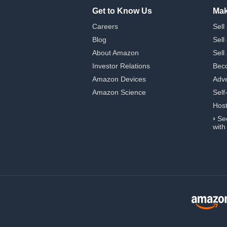
Get to Know Us
Mak
Careers
Sell
Blog
Sell
About Amazon
Sell
Investor Relations
Beco
Amazon Devices
Adve
Amazon Science
Self
Hos
›
Se
with