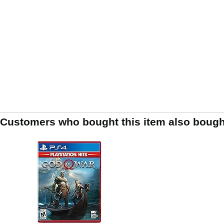
Customers who bought this item also bough