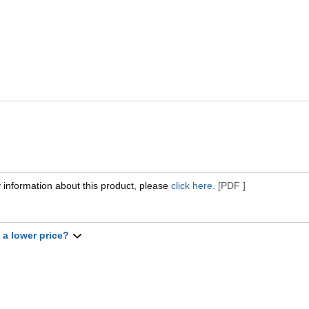
 information about this product, please
click here.
[PDF ]
t a lower price?