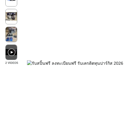
2 VIDEOS