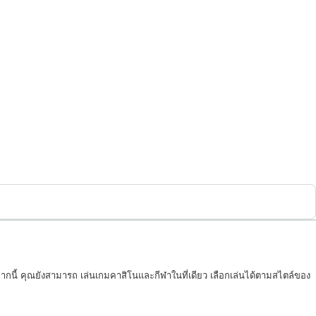
จากนี้ คุณยังสามารถ เล่นเกมคาสิโนและกีฬาในที่เดียว เลือกเล่นได้ตามสไตล์ของ