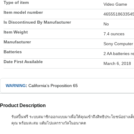
Type of item
Video Game
Item model number
465551863354
Is Discontinued By Manufacturer
No
Item Weight
7.4 ounces
Manufacturer
Sony Computer 
Batteries
2 AA batteries r
Date First Available
March 6, 2018
WARNING
:
California’s Proposition 65
Product Description
รับสปิ้นฟรี ระบบสมาชิกออกแบบมาเพื่อให้คุณเข้าถึงสิทธิประโยชน์อย่างเต
คุณ พร้อมสะสม แต้มไปแลกรางวัลในอนาคต