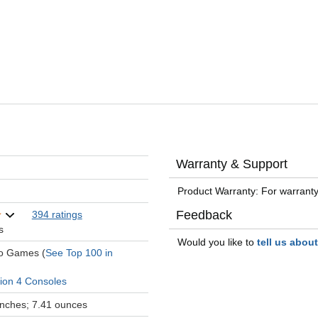
Warranty & Support
Product Warranty: For warranty
Feedback
394 ratings
s
Would you like to
tell us abou
eo Games (
See Top 100 in
tion 4 Consoles
 inches; 7.41 ounces