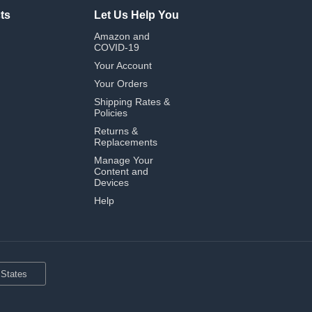
ts
Let Us Help You
Amazon and
COVID-19
Your Account
Your Orders
Shipping Rates &
Policies
Returns &
Replacements
Manage Your
Content and
Devices
Help
 States