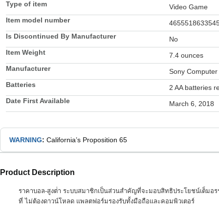
Type of item
Video Game
Item model number
465551863354
Is Discontinued By Manufacturer
No
Item Weight
7.4 ounces
Manufacturer
Sony Computer 
Batteries
2 AA batteries r
Date First Available
March 6, 2018
WARNING
:
California’s Proposition 65
Product Description
ราคาบอล-สูงต่ํา ระบบสมาชิกเป็นส่วนสำคัญที่จะมอบสิทธิประโยชน์เต็มอรรถ
ที่ ไม่ต้องดาวน์โหลด แพลตฟอร์มรองรับทั้งมือถือและคอมพิวเตอร์