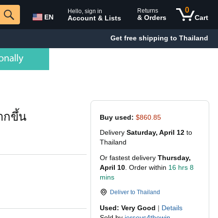
0
Returns
Hello, sign in
EN
& Orders
Cart
Account & Lists
Get free shipping to Thailand
ากขึ้น
Buy used:
$860.85
Delivery
Saturday, April 12
to
Thailand
Or fastest delivery
Thursday,
April 10
. Order within
16 hrs 8
mins
Deliver to
Thailand
Used: Very Good
|
Details
Sold by
jerseys4thewin