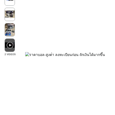
2 VIDEOS