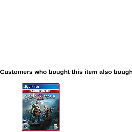
Customers who bought this item also bough