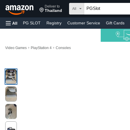
Deliver to
All
Thailand
PG SLOT
Registry
Customer Service
Gift Cards
All
›
›
Video Games
PlayStation 4
Consoles