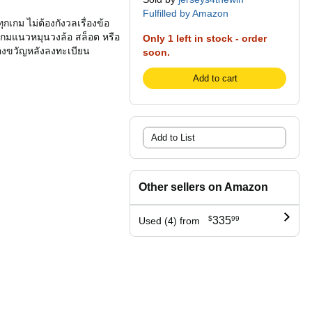
Fulfilled by Amazon
เกม ไม่ต้องกังวลเรื่องข้อ
่เกมแนวหมุนวงล้อ สล็อต หรือ
Only 1 left in stock - order
ของขวัญหลังลงทะเบียน
soon.
Add to cart
Add to List
Other sellers on Amazon
$
335
99
Used (4) from