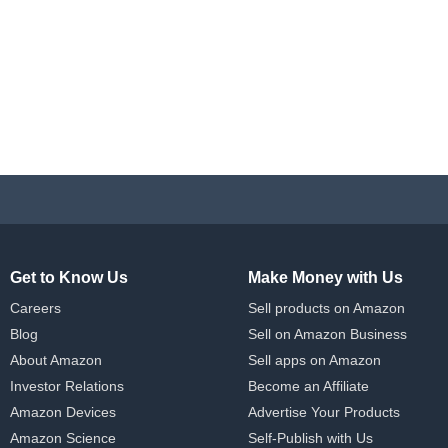
Get to Know Us
Make Money with Us
Careers
Sell products on Amazon
Blog
Sell on Amazon Business
About Amazon
Sell apps on Amazon
Investor Relations
Become an Affiliate
Amazon Devices
Advertise Your Products
Amazon Science
Self-Publish with Us