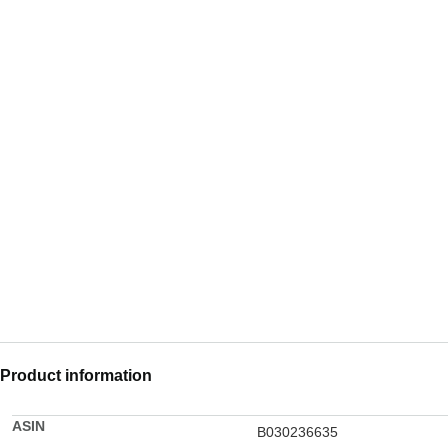
Product information
ASIN
B030236635