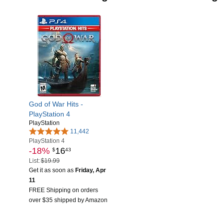
God of War Hits -
PlayStation 4
PlayStation
11,442
PlayStation 4
-18%
16
$
43
List:
$19.99
Get it as soon as
Friday, Apr
11
FREE Shipping on orders
over $35 shipped by Amazon