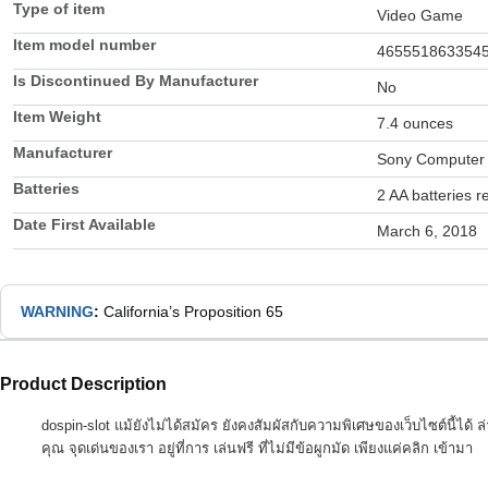
Type of item
Video Game
Item model number
465551863354
Is Discontinued By Manufacturer
No
Item Weight
7.4 ounces
Manufacturer
Sony Computer 
Batteries
2 AA batteries r
Date First Available
March 6, 2018
WARNING
:
California’s Proposition 65
Product Description
dospin-slot แม้ยังไม่ได้สมัคร ยังคงสัมผัสกับความพิเศษของเว็บไซต์นี้ได้
คุณ จุดเด่นของเรา อยู่ที่การ เล่นฟรี ที่ไม่มีข้อผูกมัด เพียงแค่คลิก เข้ามา