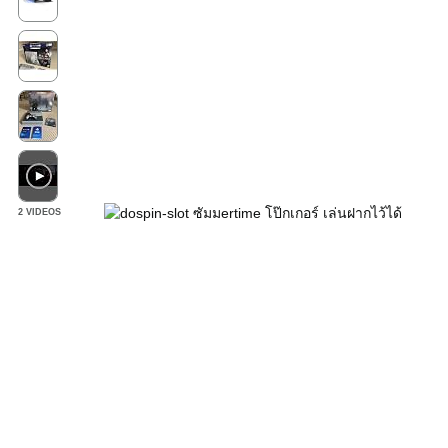
2 VIDEOS