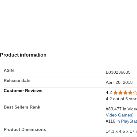
Product information
ASIN
B030236635
Release date
April 20, 2018
Customer Reviews
4.2
4.2 out of 5 star
Best Sellers Rank
#83,477 in Vid
Video Games
)
#116 in
PlaySta
Product Dimensions
14.3 x 4.5 x 17