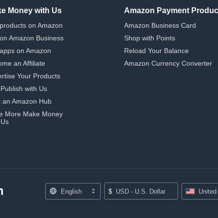
e Money with Us
Amazon Payment Produc
 products on Amazon
Amazon Business Card
 on Amazon Business
Shop with Points
 apps on Amazon
Reload Your Balance
me an Affiliate
Amazon Currency Converter
rtise Your Products
-Publish with Us
t an Amazon Hub
e More Make Money
 Us
English
$
USD - U.S. Dollar
United