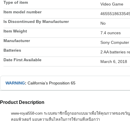
Type of item
Video Game
Item model number
465551863354
Is Discontinued By Manufacturer
No
Item Weight
7.4 ounces
Manufacturer
Sony Computer 
Batteries
2 AA batteries r
Date First Available
March 6, 2018
WARNING
:
California’s Proposition 65
Product Description
www-royal558-com ระบบสมาชิกนี้ถูกออกแบบมาเพื่อให้คุณกวาดของขวัญแต้
คอมพิวเตอร์ มอบความลื่นไหลในการใช้งานที่เหนือกว่า