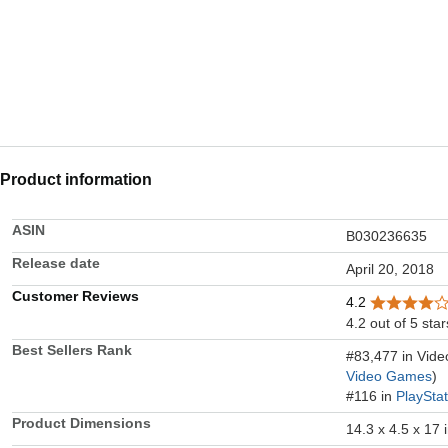
Product information
ASIN
B030236635
Release date
April 20, 2018
Customer Reviews
4.2
4.2 out of 5 star
Best Sellers Rank
#83,477 in Vid
Video Games
)
#116 in
PlaySta
Product Dimensions
14.3 x 4.5 x 17