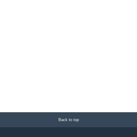
Back to top