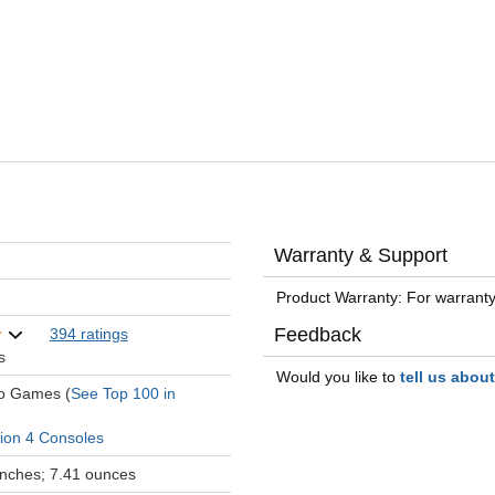
Warranty & Support
Product Warranty: For warranty
Feedback
394 ratings
s
Would you like to
tell us abou
eo Games (
See Top 100 in
tion 4 Consoles
 inches; 7.41 ounces