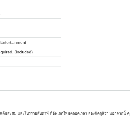
5
Entertainment
equired. (included)
มสะสม และโปรรายสัปดาห์ ที่อัพเดตใหม่ตลอดเวลา ลองคิดดูสิว่า นอกจากนี้ คุณย