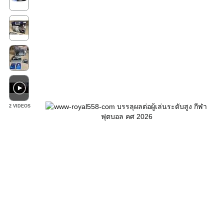
2 VIDEOS