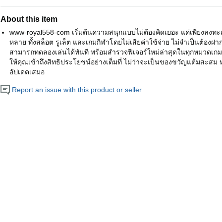
About this item
www-royal558-com เริ่มต้นความสนุกแบบไม่ต้องคิดเยอะ แค่เพียงลงทะ
หลาย ทั้งสล็อต รูเล็ต และเกมกีฬาโดยไม่เสียค่าใช้จ่าย ไม่จำเป็นต้องฝาก
สามารถทดลองเล่นได้ทันที พร้อมสำรวจฟีเจอร์ใหม่ล่าสุดในทุกหมวดเก
ให้คุณเข้าถึงสิทธิประโยชน์อย่างเต็มที่ ไม่ว่าจะเป็นของขวัญแต้มสะสม 
อัปเดตเสมอ
Report an issue with this product or seller