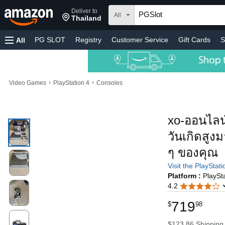
Deliver to
All
Thailand
PG SLOT
Registry
Customer Service
Gift Cards
S
All
›
›
Video Games
PlayStation 4
Consoles
xo-ออนไลน
วันเกิดสู
ๆ ของคุณ
Visit the PlayStat
Platform :
PlaySt
4.2
719
$
98
$123.86 Shipping