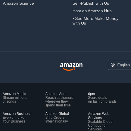
Amazon Science
Self-Publish with Us
Host an Amazon Hub
›
See More Make Money
with Us
English
Amazon Music
Amazon Ads
6pm
Stream millions
Reach customers
Score deals
of songs
wherever they
on fashion brands
spend their time
Amazon Business
AmazonGlobal
Amazon Web
Everything For
Ship Orders
Services
Your Business
Internationally
Scalable Cloud
Computing
Services