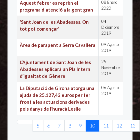
08 Enero
Aquest febrer es reprèn el
2020
programa d'atenció a la gent gran
04
'Sant Joan de les Abadesses. On
Diciembre
tot pot començar'
2019
09 Agosto
Àrea de parapent a Serra Cavallera
2019
25
L’Ajuntament de Sant Joan de les
Noviembre
Abadesses aplicarà un Pla Intern
2019
d’Igualtat de Gènere
06 Agosto
La Diputació de Girona atorga una
2019
ajuda de 25.127,43 euros per fer
front a les actuacions derivades
pels danys de l’huracà Leslie
Artículos
5
6
7
8
9
10
11
12
13
Página 10 de 20