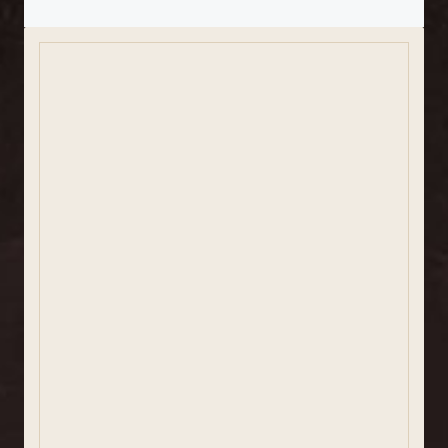
Saludo
Consistorio
Comunicación y prensa
Participación ciudadana
Igualdad y Género
Redes sociales
Usuarios registrados
Buzón ético
Información estadística
Gobierno abierto y transparencia