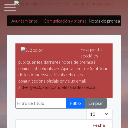
Ayuntamiento
Comunicación y prensa
Notas de prensa
En aquesta
secció es
publiquen les darreres notes de premsa i
comunicats oficials de l'Ajuntament de Sant Joan
de les Abadesses. Si vols rebre les
comunicacions oficials envia un email
a
dvergesc@santjoandelesabadesses.cat
Filtro de título
Filtro
Limpiar
Cantidad
Fecha