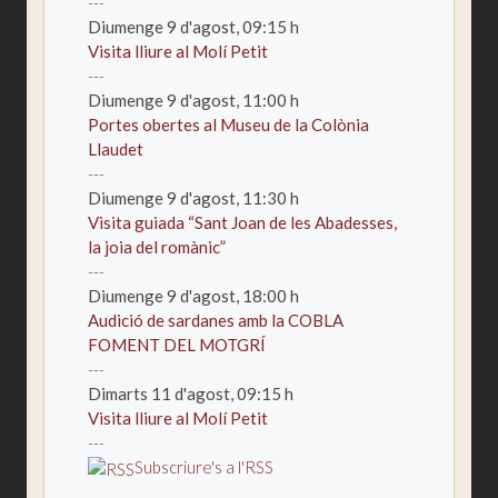
---
Diumenge 9 d'agost,
09:15
h
Visita lliure al Molí Petit
---
Diumenge 9 d'agost,
11:00
h
Portes obertes al Museu de la Colònia
Llaudet
---
Diumenge 9 d'agost,
11:30
h
Visita guiada “Sant Joan de les Abadesses,
la joia del romànic”
---
Diumenge 9 d'agost,
18:00
h
Audició de sardanes amb la COBLA
FOMENT DEL MOTGRÍ
---
Dimarts 11 d'agost,
09:15
h
Visita lliure al Molí Petit
---
Subscriure's a l'RSS