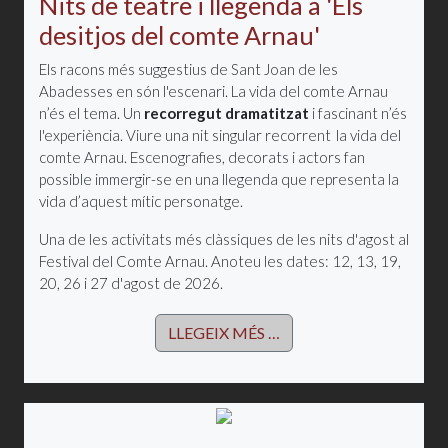
Nits de teatre i llegenda a 'Els
desitjos del comte Arnau'
Els racons més suggestius de Sant Joan de les
Abadesses en són l'escenari. La vida del comte Arnau
n’és el tema. Un
recorregut dramatitzat
i fascinant n’és
l'experiència. Viure una nit singular recorrent la vida del
comte Arnau. Escenografies, decorats i actors fan
possible immergir-se en una llegenda que representa la
vida d’aquest mític personatge.
Una de les activitats més clàssiques de les nits d'agost al
Festival del Comte Arnau. Anoteu les dates: 12, 13, 19,
20, 26 i 27 d'agost de 2026.
LLEGEIX MÉS …