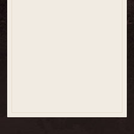
Salutació
Consistori
Comunicació i premsa
Participació ciutadana
Igualtat i Gènere
Xarxes socials
Usuaris registrats
Bústia ètica
Informació estadística
Govern obert i transparència