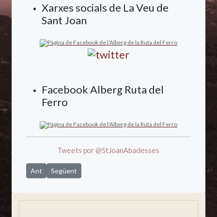
Xarxes socials de La Veu de
Sant Joan
Facebook Alberg Ruta del
Ferro
Tweets por @StJoanAbadesses
Article anterior: Situació i presentació
Article següent: Agermanament entre dos pobles
Ant
Següent