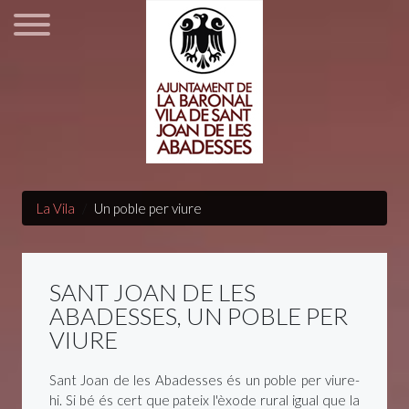
La Vila
Un poble per viure
SANT JOAN DE LES
ABADESSES, UN POBLE PER
VIURE
Sant Joan de les Abadesses és un poble per viure-
hi. Si bé és cert que pateix l'èxode rural igual que la