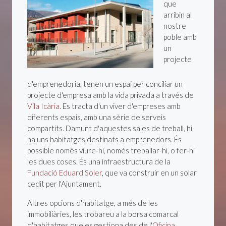
que
arribin al
nostre
poble amb
un
projecte
d'emprenedoria, tenen un espai per conciliar un
projecte d'empresa amb la vida privada a través de
Vila Icària
. Es tracta d'un viver d'empreses amb
diferents espais, amb una sèrie de serveis
compartits. Damunt d'aquestes sales de treball, hi
ha uns habitatges destinats a emprenedors. És
possible només viure-hi, només treballar-hi, o fer-hi
les dues coses. És una infraestructura de la
Fundació Eduard Soler
, que va construir en un solar
cedit per l'Ajuntament.
Altres opcions d'habitatge, a més de les
immobiliàries, les trobareu a la borsa comarcal
d'habitatges que es gestiona des de l'
Oficina