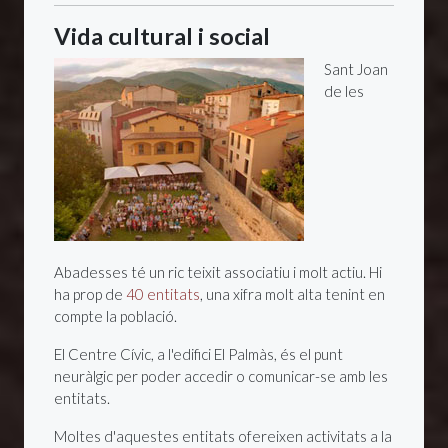
Vida cultural i social
Sant Joan
de les
Abadesses té un ric teixit associatiu i molt actiu. Hi
ha prop de
40 entitats
, una xifra molt alta tenint en
compte la població.
El Centre Cívic, a l'edifici El Palmàs, és el punt
neuràlgic per poder accedir o comunicar-se amb les
entitats.
Moltes d'aquestes entitats ofereixen activitats a la