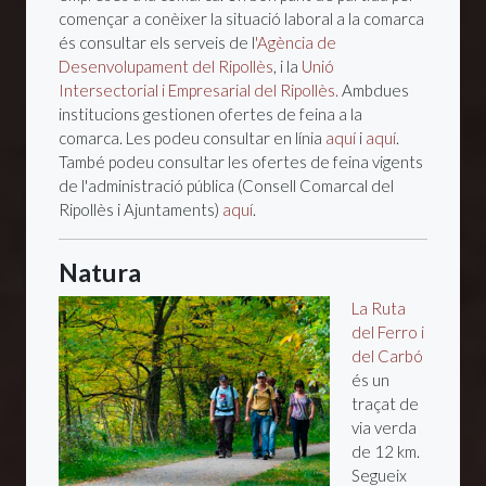
començar a conèixer la situació laboral a la comarca
és consultar els serveis de l
'Agència de
Desenvolupament del Ripollès
, i la
Unió
Intersectorial i Empresarial del Ripollès.
Ambdues
institucions gestionen ofertes de feina a la
comarca. Les podeu consultar en línia
aquí
i
aquí
.
També podeu consultar les ofertes de feina vigents
de l'administració pública (Consell Comarcal del
Ripollès i Ajuntaments)
aquí
.
Natura
La Ruta
del Ferro i
del Carbó
és un
traçat de
via verda
de 12 km.
Segueix