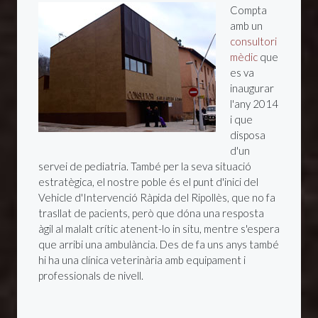
Compta
amb un
consultori
mèdic
que
es va
inaugurar
l'any 2014
i que
disposa
d'un
servei de pediatria. També per la seva situació
estratègica, el nostre poble és el punt d'inici del
Vehicle d'Intervenció Ràpida del Ripollès, que no fa
trasllat de pacients, però que dóna una resposta
àgil al malalt crític atenent-lo in situ, mentre s'espera
que arribi una ambulància. Des de fa uns anys també
hi ha una clínica veterinària amb equipament i
professionals de nivell.