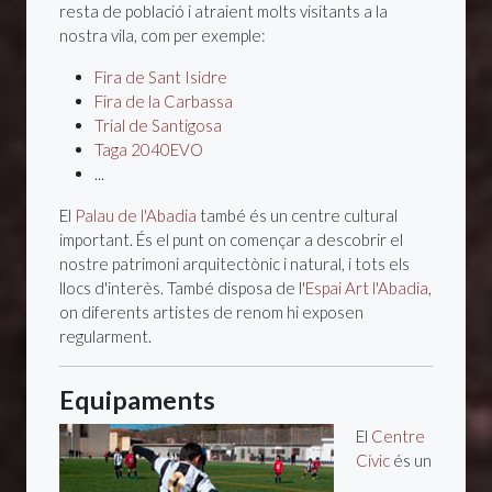
resta de població i atraient molts visitants a la
nostra vila, com per exemple:
Fira de Sant Isidre
Fira de la Carbassa
Trial de Santigosa
Taga 2040EVO
...
El
Palau de l'Abadia
també és un centre cultural
important. És el punt on començar a descobrir el
nostre patrimoni arquitectònic i natural, i tots els
llocs d'interès. També disposa de l'
Espai Art l'Abadia
,
on diferents artistes de renom hi exposen
regularment.
Equipaments
El
Centre
Cívic
és un