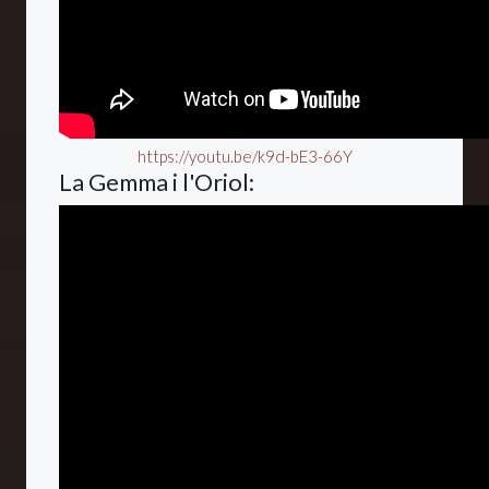
https://youtu.be/k9d-bE3-66Y
La Gemma i l'Oriol: