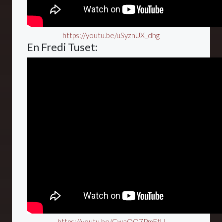
https://youtu.be/uSyznUX_dhg
En Fredi Tuset:
https://youtu.be/GwaQQ7PmFtU