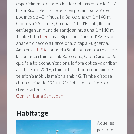
especialment després del desdoblament de la C17
fins a Ripoll. Per carretera, es pot arribar a Vic en
poc més de 40 minuts, i a Barcelona en 1 h i 40 m.
Olot és a 25 minuts, Girona a 1 h, i l'Escala, lloc on
estiuegen un munt de santjoanins, a una 1 h i 10 m.
També hi ha
tren
fins a Ripoll, on hi arriba l'R3. Es pot
anar en direcció a Barcelona, o cap a Puigcerdà.
Amb bus,
TEISA
connecta Sant Joan amb la resta de
la comarca i també amb Barcelona, Olot i Girona. Pel
que fa a telecomunicacions, la fibra òptica va arribar
a mitjans de 2018, i també hi ha bona connexió de
telefonia mòbil, la majoria amb 4G. També disposa
d'una oficina de CORREOS i oficines i caixers de
diversos bancs.
Com arribar a Sant Joan
Habitatge
Aquelles
persones