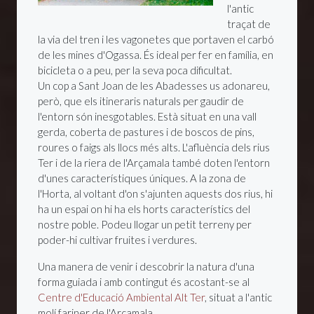
l'antic
traçat de
la via del tren i les vagonetes que portaven el carbó
de les mines d'Ogassa. És ideal per fer en família, en
bicicleta o a peu, per la seva poca dificultat.
Un cop a Sant Joan de les Abadesses us adonareu,
però, que els itineraris naturals per gaudir de
l'entorn són inesgotables. Està situat en una vall
gerda, coberta de pastures i de boscos de pins,
roures o faigs als llocs més alts. L'afluència dels rius
Ter i de la riera de l'Arçamala també doten l'entorn
d'unes característiques úniques. A la zona de
l'Horta, al voltant d'on s'ajunten aquests dos rius, hi
ha un espai on hi ha els horts característics del
nostre poble. Podeu llogar un petit terreny per
poder-hi cultivar fruites i verdures.
Una manera de venir i descobrir la natura d'una
forma guiada i amb contingut és acostant-se al
Centre d'Educació Ambiental Alt Ter
, situat a l'antic
molí fariner de l'Arçamala.