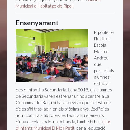
Municipal d'Habitatge de Ripoll
.
Ensenyament
El poble té
l'Institut
Escola
Mestre
Andreu,
que
permet als
alumnes
estudiar
des d'Infantil a Secundària. L'any 2018, els alumnes
de Secundària varen estrenar un nou centre a La
Coromina del Bac, i hi ha la previsió que la resta de
cicles s'hi traslladin en els pròxims anys. L'edifici és
nou i compta amb totes les facilitats i elements
d'una escola moderna. A banda, també hi ha la
Llar
d'Infants Municipal El Molí Petit
, per a l'educació