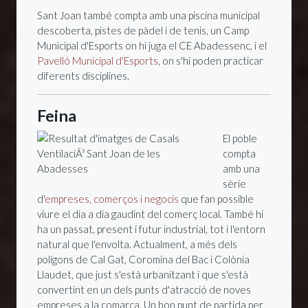
Sant Joan també compta amb una piscina municipal
descoberta, pistes de pàdel i de tenis, un Camp
Municipal d'Esports on hi juga el CE Abadessenc, i el
Pavelló Municipal d'Esports
, on s'hi poden practicar
diferents disciplines.
Feina
El poble
compta
amb una
sèrie
d'
empreses, comerços i negocis
que fan possible
viure el dia a dia gaudint del comerç local. També hi
ha un passat, present i futur industrial, tot i l'entorn
natural que l'envolta. Actualment, a més dels
polígons de Cal Gat, Coromina del Bac i Colònia
Llaudet, que just s'està urbanitzant i que s'està
convertint en un dels punts d'atracció de noves
empreses a la comarca. Un bon punt de partida per