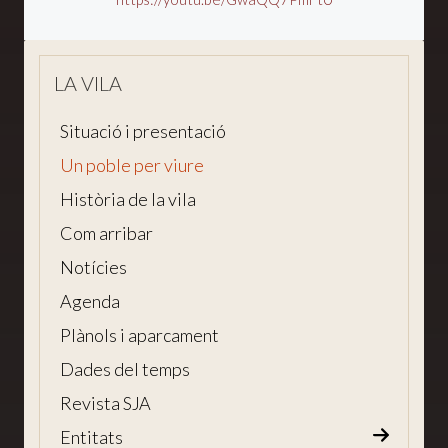
LA VILA
Situació i presentació
Un poble per viure
Història de la vila
Com arribar
Notícies
Agenda
Plànols i aparcament
Dades del temps
Revista SJA
Entitats