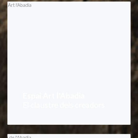
Espai Art l'Abadia
El claustre dels creadors