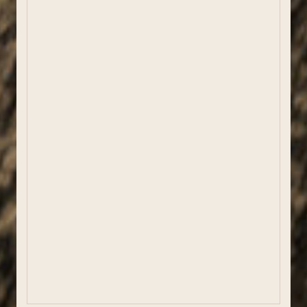
Què fer
On menjar
On dormir
Palau de l'Abadia
La Comarca
PECT. Girona, patrimoni actiu
ESDEVENIMENTS DESTACATS
Festival del Comte Arnau
Festa del Grito
Clownia Festival