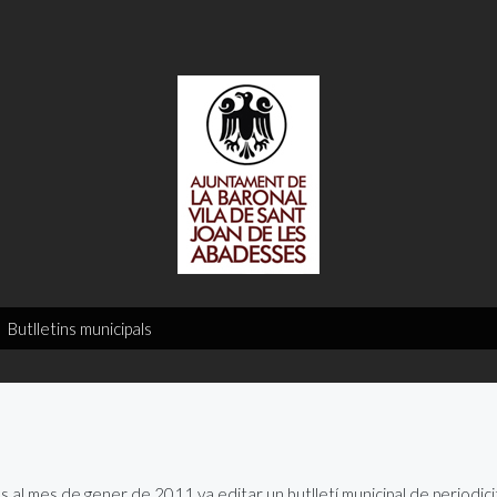
Butlletins municipals
 al mes de gener de 2011 va editar un butlletí municipal de periodic