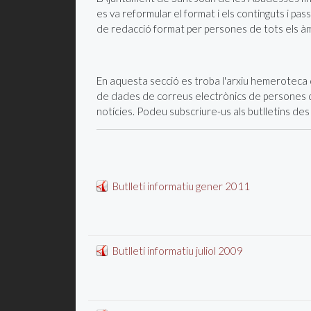
es va reformular el format i els continguts i pass
de redacció format per persones de tots els àm
En aquesta secció es troba l'arxiu hemeroteca d
de dades de correus electrònics de persones que
notícies. Podeu subscriure-us als butlletins des 
Butlletí informatiu gener 2011
Butlletí informatiu juliol 2009