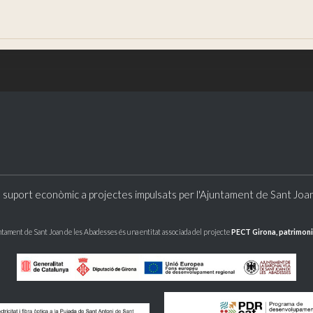
 suport econòmic a projectes impulsats per l'Ajuntament de Sant Joa
ntament de Sant Joan de les Abadesses és una entitat associada del projecte
PECT Girona, patrimoni