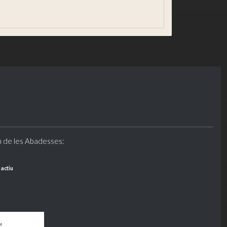
n de les Abadesses:
 actiu