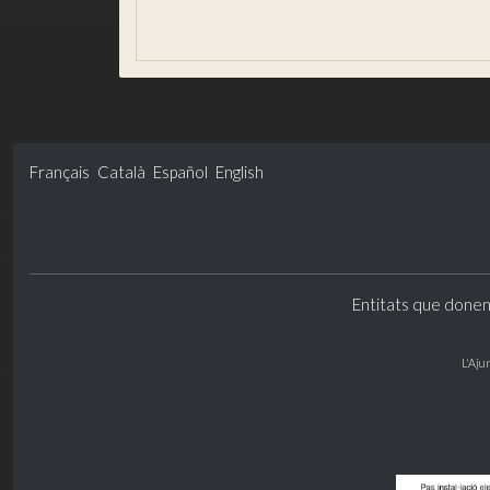
Butlletins informatius impressos
Français
Català
Español
English
Entitats que donen
L'Aju