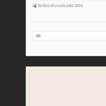
Butlletí informatiu juliol 2006
Llibres
Monogràfics Festa Major
Revistes SJA