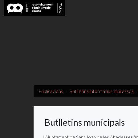
Publicacions
Butlletins informatius impressos
Butlletins municipals
L'Ajuntament de Sant Joan de les Abadesses fins