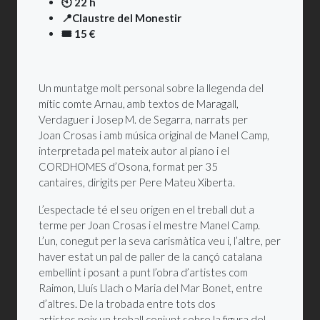
🕙 22 h
📍Claustre del Monestir
🎟️ 15 €
Un muntatge molt personal sobre la llegenda del
mític comte Arnau,
amb textos de Maragall,
Verdaguer i Josep M. de Segarra, narrats per
Joan
Crosas
i amb música original de Manel Camp,
interpretada pel mateix autor al piano i el
C
ORDHOMES
d’Osona,
format per
35
cantaires,
dirigits per Pere Mateu
Xiberta
.
L’especta
cle
té el seu origen en el treball dut a
terme per Joan
Crosas
i el mestre Manel Camp.
L’un
,
conegut per la seva carismàtica veu i, l’altre, per
haver estat un pal de paller de la cançó catalana
embellint i posant a punt l’obra d
’artistes
com
Raimon, Lluís Llach o Maria del Mar Bonet, entre
d’altres.
De la
trobada entre tots dos
artistes
neix
un treball conjunt sobre la figura del