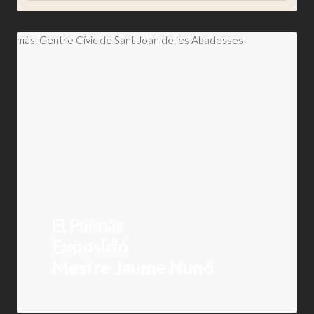
El Palmàs
Exposició
Mestre Jaume Nunó