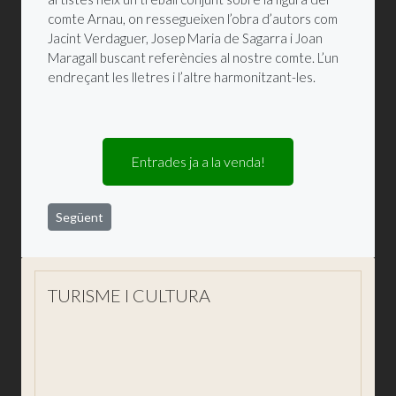
comte Arnau
, on ressegueixen
l’obra d’autors com
Jacint Verdaguer, Josep Maria de Sagarra i Joan
Maragall buscant referències al nostre comte. L’un
endreçant les lletres i l’altre harmonitzant-les.
Entrades ja a la venda!
Article següent: MARIA DEL MAR BONET - 60 ANYS DE C
Següent
TURISME I CULTURA
Visita'ns
Descobreix Sant Joan