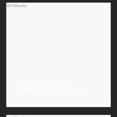
Espai Art l'Abadia
El claustre dels creadors