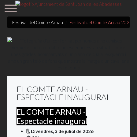
Festival del Comte Arnau
Festival del Comte Arnau 2026
E
EL COMTE ARNAU -
ESPECTACLE INAUGURAL
EL COMTE ARNAU -
Espectacle inaugural
🗓️ Divendres,
3
de juliol de
2026