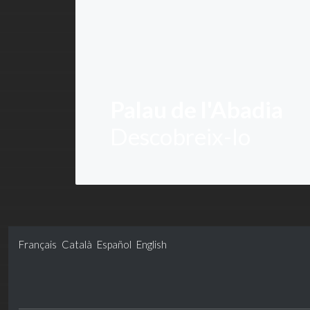
Palau de l'Abadia
Descobreix-lo
Français
Català
Español
English