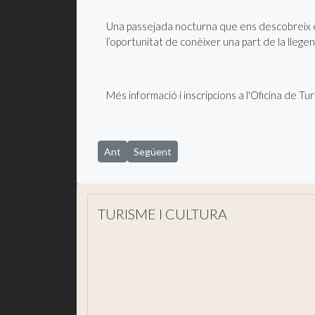
Una passejada nocturna que ens descobreix el
l’oportunitat de conèixer una part de la llegen
Més informació i inscripcions a l'Oficina de T
Article anterior: ELS DESITJOS DEL COMTE A
Article següent: EL DOLÇ DEL COMTE 
Ant
Següent
TURISME I CULTURA
Visita'ns
Descobreix Sant Joan
Què fer