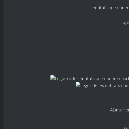
Entitats que donen
L'Aju
Ajuntamen
We