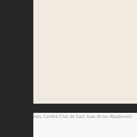
On menjar
On dormir
Palau de l'Abadia
La Comarca
PECT. Girona, patrimoni actiu
ESDEVENIMENTS DESTACATS
Festival del Comte Arnau
Festa del Grito
Clownia Festival