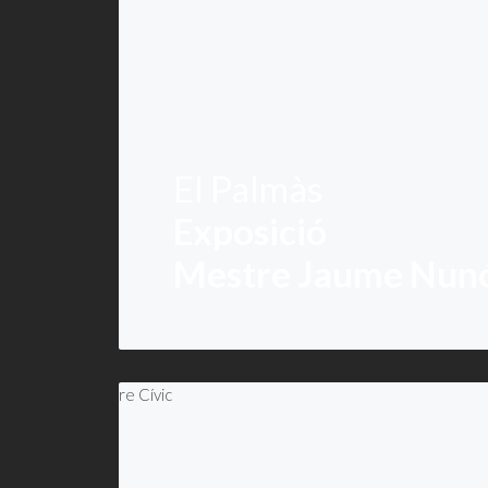
El Palmàs
Exposició
Mestre Jaume Nun