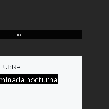
da nocturna
CTURNA
inada nocturna