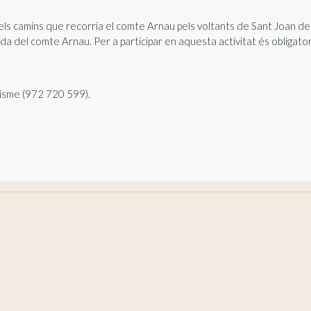
s camins que recorria el comte Arnau pels voltants de Sant Joan de
da del comte Arnau. Per a participar en aquesta activitat és obligatori 
urisme (972 720 599).
RNAU
ARNAU