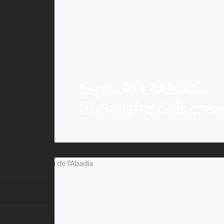
Espai Art l'Abadia
El claustre dels cre