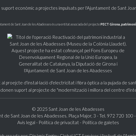
 suport econòmic a projectes impulsats per l'Ajuntament de Sant Joa
ntament de Sant Joan de les Abadesses és una entitat associada del projecte
PECT Girona, patrimoni
© 2025 Sant Joan de les Abadesses
t de Sant Joan de les Abadesses. Plaça Major, 3 - Tel. 972 720 100 
Avís legal
-
Política de privacitat
-
Política de galetes
b creada per:
Dinàmic Enginy
, Global ICT Services i
l'estudi de l'Armi