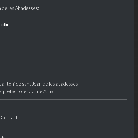
n de les Abadesses:
 actiu
-
Contacte
nda