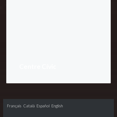
Centre Cívic
Français
Català
Español
English