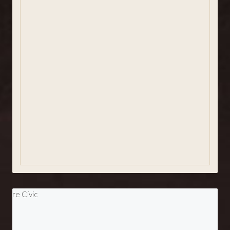
Com arribar
Notícies
Agenda
Plànols i aparcament
Dades del temps
Revista SJA
Entitats
Agermanaments
Eleccions Municipals 2023