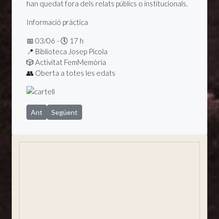
han quedat fora dels relats públics o institucionals.
Informació pràctica
📅 03/06 - 🕔 17 h
📍 Biblioteca Josep Picola
🎲 Activitat FemMemòria
👥 Oberta a totes les edats
Article anterior: El 31è Festival del Comte Arnau portarà Mari
Article següent: S'obre la 4a edició dels Pressupostos 
Ant
Següent
Situació i presentació
Un poble per viure
Història de la vila