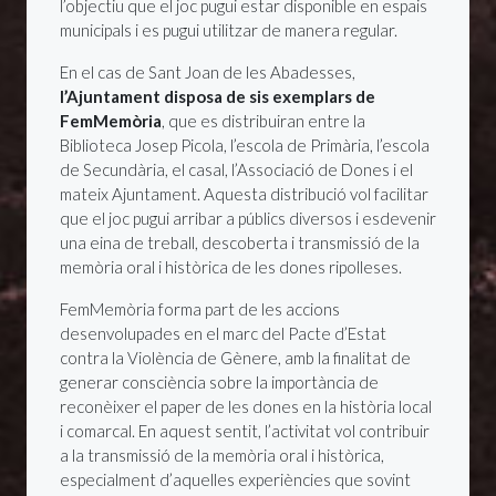
l’objectiu que el joc pugui estar disponible en espais
municipals i es pugui utilitzar de manera regular.
En el cas de Sant Joan de les Abadesses,
l’Ajuntament disposa de sis exemplars de
FemMemòria
, que es distribuiran entre la
Biblioteca Josep Picola, l’escola de Primària, l’escola
de Secundària, el casal, l’Associació de Dones i el
mateix Ajuntament. Aquesta distribució vol facilitar
que el joc pugui arribar a públics diversos i esdevenir
una eina de treball, descoberta i transmissió de la
memòria oral i històrica de les dones ripolleses.
FemMemòria forma part de les accions
desenvolupades en el marc del Pacte d’Estat
contra la Violència de Gènere, amb la finalitat de
generar consciència sobre la importància de
reconèixer el paper de les dones en la història local
i comarcal. En aquest sentit, l’activitat vol contribuir
a la transmissió de la memòria oral i històrica,
especialment d’aquelles experiències que sovint