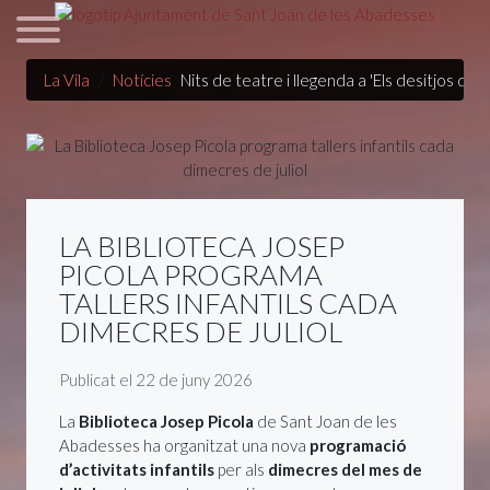
La Vila
Notícies
Nits de teatre i llegenda a 'Els desitjos de
LA BIBLIOTECA JOSEP
PICOLA PROGRAMA
TALLERS INFANTILS CADA
DIMECRES DE JULIOL
Detalls
Publicat el 22 de juny 2026
La
Biblioteca Josep Picola
de Sant Joan de les
Abadesses ha organitzat una nova
programació
d’activitats infantils
per als
dimecres del mes de