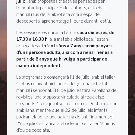
juliol,
amb propostes creatives pensades per
fomentar la participació dels infants, el treball
manual i l’ús de la biblioteca com a espai de
descoberta, aprenentatge i lleure durant l’estiu.
Les sessions es duran a terme
cada dimecres, de
17.30 a 18.30 h
, a la mateixa biblioteca, i estan
adreçades a
infants fins a 7 anys acompanyats
d’una persona adulta, així com a nens i nenes a
partir de 8 anys que hi vulguin participar de
manera independent.
La programació començarà l’1 de juliol amb el taller
Globus relaxant amb boles de gel, una activitat
manual i sensorial. El 8 de juliol es farà Papallona de
revistes, una proposta vinculada al reciclatge
creatiu. El 15 de juliol serà el torn de Pòster de cor
amb llana, mentre que el 22 de juliol els infants
podran elaborar una ballarina de pal. Finalment, el
29 de juliol es tancarà el cicle amb el taller Minions
d’ou de xocolata.