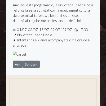
Amb aquesta programació, la Biblioteca Josep Picola
reforça la seva activitat com a equipament cultural
de proximitat i ofereix a les famílies un espai
d’activitat regular durant les tardes de juliol.
📅 01/07, 08/07, 15/07, 22/07 i 29/07 - 🕠 17.30 h
📍 Biblioteca Josep Picola
👧 Infants fins a 7 anys acompanyats o majors de 8
anys sols
Article anterior: Anoteu la data: l'11 de juliol, arriba la Rural Fe
Article següent: L’Ajuntament impulsa un estudi socioec
Ant
Següent
Situació i presentació
Un poble per viure