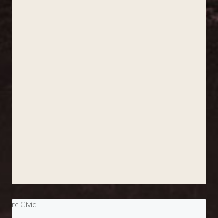
Història de la vila
Com arribar
Notícies
Agenda
Plànols i aparcament
Dades del temps
Revista SJA
Entitats
Agermanaments
Eleccions Municipals 2023