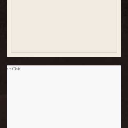
Dades del temps
Revista SJA
Entitats
Agermanaments
Eleccions Municipals 2023