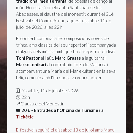
tradicional mediterrània
, de poesia i de cançó al
món. Ho estarà celebrant a Sant Joan de les
Abadesses, al claustre del monestir, durant el 31è
Festival del Comte Arnau, aquest dissabte 11 de
juliol de 2026, a les 22 h.
El concert combinarà les composicions noves de
trinca, amb clàssics del seu repertori i acompanyada
d'alguns dels músics amb què ha enregistrat el disc:
Toni Pastor
al llaüt,
Marc Grasas
a la guitarra i
MarkoLohikari
al contrabaix. Tots de Mallorca i
acompanyant una Maria del Mar exultant en la seva
feliç comunió amb l'illa que la va veure néixer.
🗓️ Dissabte, 11 de juliol de 2026
🕙 22 h
📍Claustre del Monestir
🎟️ 20 € - Entrades a l'Oficina de Turisme i a
Tickètic
El festival seguirà el dissabte 18 de juliol amb Manu