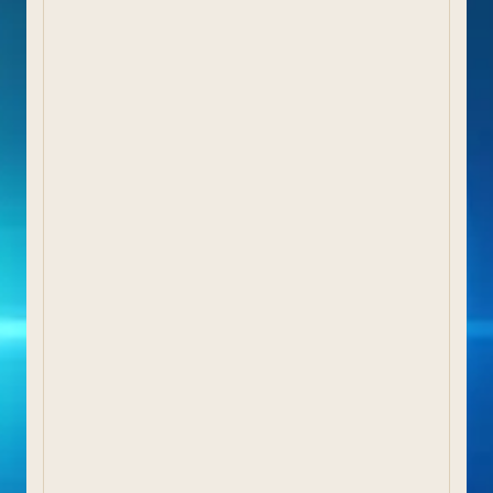
Perfil del contractant
Planejament urbanístic
Calendari de dies inhàbils
Calendari del contribuent
Processos selectius d'estabilització
Inventari municipal de camins públics
Informes sindicatura de comptes
CARPETA CIUTADANA
La meva carpeta
Notificacions electròniques