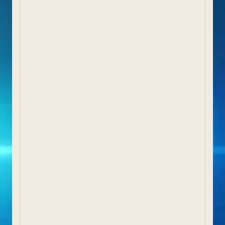
Perfil del contractant
Planejament urbanístic
Calendari de dies inhàbils
Calendari del contribuent
Processos selectius d'estabilització
Inventari municipal de camins públics
Informes sindicatura de comptes
CARPETA CIUTADANA
La meva carpeta
Notificacions electròniques